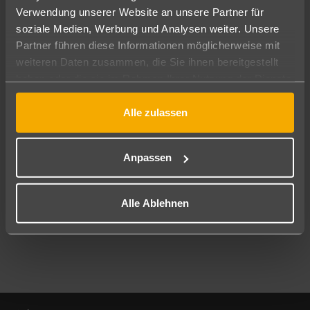
Verwendung unserer Website an unsere Partner für
soziale Medien, Werbung und Analysen weiter. Unsere
Abflughafen
Partner führen diese Informationen möglicherweise mit
Alle Abflughäfen
weiteren Daten zusammen, die Sie ihnen bereitgestellt
Reisezeitraum
haben oder die sie im Rahmen Ihrer Nutzung der Dienste
11.08.26
–
09.08.27
7-21 Nächte
gesammelt haben.
Alle zulassen
Reisende
2 Erwachsene
Keine Kinder
Anpassen
Mehr Filter anzeigen
Alle Ablehnen
Footer