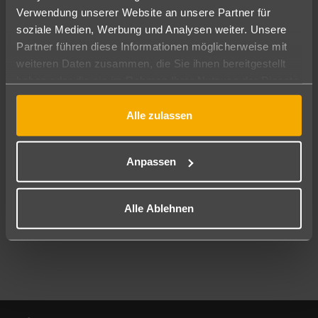
Verwendung unserer Website an unsere Partner für
soziale Medien, Werbung und Analysen weiter. Unsere
Abflughafen
Partner führen diese Informationen möglicherweise mit
Alle Abflughäfen
weiteren Daten zusammen, die Sie ihnen bereitgestellt
Reisezeitraum
haben oder die sie im Rahmen Ihrer Nutzung der Dienste
08.08.26
–
06.08.27
7-21 Nächte
gesammelt haben.
Alle zulassen
Reisende
2 Erwachsene
Keine Kinder
Anpassen
Mehr Filter anzeigen
Alle Ablehnen
Footer