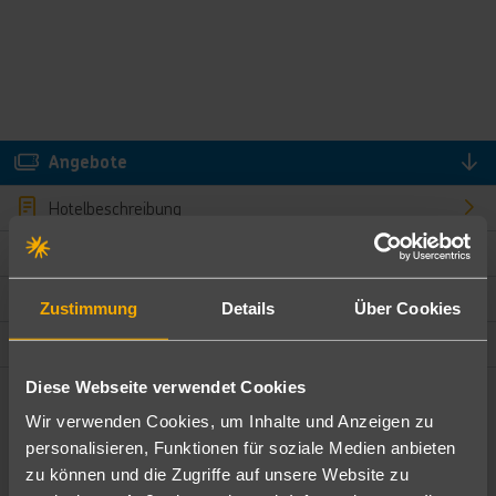
Angebote
Hotelbeschreibung
Hotelmerkmale
Bewertungen
Zustimmung
Details
Über Cookies
Lage und Umgebung
Diese Webseite verwendet Cookies
Angebote filtern
Wir verwenden Cookies, um Inhalte und Anzeigen zu
Ändere die Kriterien nach deinen Wünschen
personalisieren, Funktionen für soziale Medien anbieten
zu können und die Zugriffe auf unsere Website zu