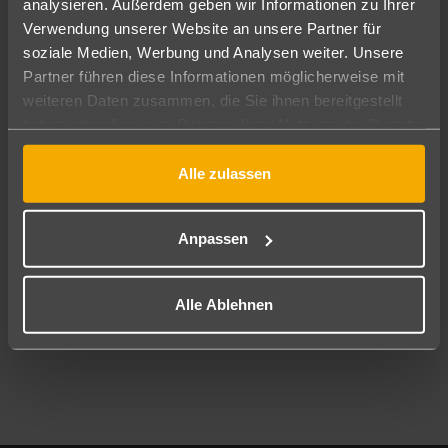
analysieren. Außerdem geben wir Informationen zu Ihrer
Pauschal
Nur Hotel
Verwendung unserer Website an unsere Partner für
soziale Medien, Werbung und Analysen weiter. Unsere
Abflughafen
Partner führen diese Informationen möglicherweise mit
Alle Abflughäfen
weiteren Daten zusammen, die Sie ihnen bereitgestellt
haben oder die sie im Rahmen Ihrer Nutzung der Dienste
Reisezeitraum
09.08.26
–
07.08.27
7-21 Nächte
gesammelt haben.
Alle zulassen
Reisende
2 Erwachsene
Keine Kinder
Anpassen
Mehr Filter anzeigen
Alle Ablehnen