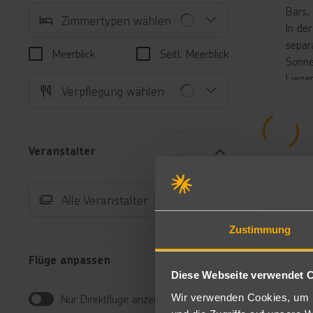
Bars,
Zimmertypen wählen
In de
separ
Meerblick
Seitl. Meerblick
Sonne
Liege
Verpflegung wählen
Unte
Do
Mu
Veranstalter
Al
Su
Co
Alle Veranstalter
Do
(D
Zustimmung
Gr
üb
Flüge anpassen
Fa
Diese Webseite verwendet 
Sc
Wir verwenden Cookies, um I
Nur Direktflüge anzeigen
Verp