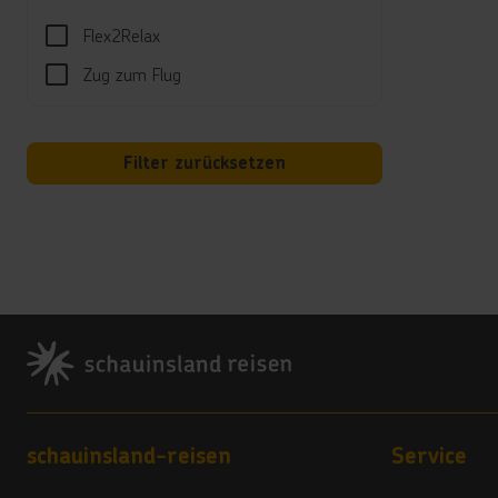
Türki
Flex2Relax
Kind
Zug zum Flug
Minic
Hotel
Filter zurücksetzen
Telef
Land
5 Ste
Vera
Footer
4,5
Hote
Babyb
*****
Footer navigation
schauinsland-reisen
Service
Das H
*****