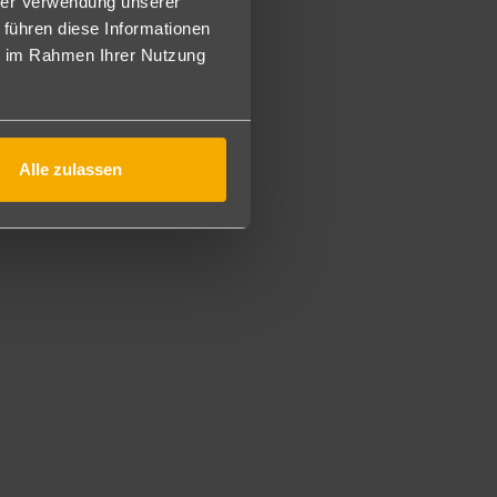
hrer Verwendung unserer
 führen diese Informationen
ie im Rahmen Ihrer Nutzung
steherfrühstück, mittags Snacks am Nachmittag Kaffee/Tee
bis 1 Uhr. Diverse lokale alkoholfreie und alkoholische
clusive-Armbandes ist obligatorisch. Die Minibar wird bei
Diskothek, Importgetränke, Getränke nach 24 Uhr und alle
Alle zulassen
en der Woche).