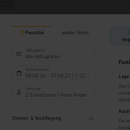
Next
Pauschal
Nur Hotel
Ang
Abflughafen
Hote
Alle Abflughäfen
Fun
Reisezeitraum
09.08.26
–
07.08.27
7-21 Nächte
Lage
Das b
Reisende
vorha
2 Erwachsene
Keine Kinder
öffen
Auss
Zimmer & Verpflegung
Die w
Hotel