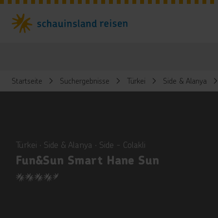
Startseite
Suchergebnisse
Türkei
Side & Alanya
ious
Türkei ∙ Side & Alanya ∙ Side - Colakli
Fun&Sun Smart Hane Sun
4.5