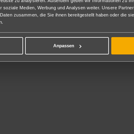
Website zu analysieren. Außerdem geben wir Informationen zu I
r soziale Medien, Werbung und Analysen weiter. Unsere Partner
nclusive
 Daten zusammen, die Sie ihnen bereitgestellt haben oder die s
l Inclusive: Frühstück, Mittag- und Abendessen vom Buffet, Spätauf
n.
d Gebäck sowie stundenweise Eiscreme und Mitternachtssnack von 00 
tränke von 10-24 Uhr an verschiedenen Bars. Das Tragen eines All In
kunft mit Wasser befühlt und bei Bedarf täglich nachgefüllt.
cht im All Inclusive enthalten: Frische Fruchtsäfte, Getränke in der 
Anpassen
aschen Getränke sowie Cocktails.
 Inklusive
tennis, Darts, Beachvolleyball und Fitnessraum.
t gegen Gebühr
.
rhaltung
tion tagsüber und abends (Saison und wetterbedingt, an sechs Tag
ness