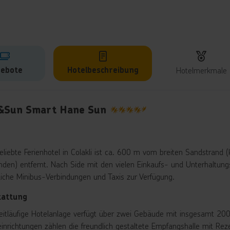
ebote
Hotelbeschreibung
Hotelmerkmale
lbeschreibung
&Sun Smart Hane Sun
4.5
eliebte Ferienhotel in Colakli ist ca. 600 m vom breiten Sandstrand 
nden) entfernt. Nach Side mit den vielen Einkaufs- und Unterhaltun
tliche Minibus-Verbindungen und Taxis zur Verfügung.
tattung
eitläufige Hotelanlage verfügt über zwei Gebäude mit insgesamt 200
einrichtungen zählen die freundlich gestaltete Empfangshalle mit Re