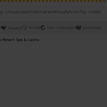
op-Urlaubsziele
Hotelmarken
Kreuzfahrten
Top-Hotels
r
Kontakt
mein-schauinsland
Gewinnspiel
Favoriten
o Resort Spa & Casino