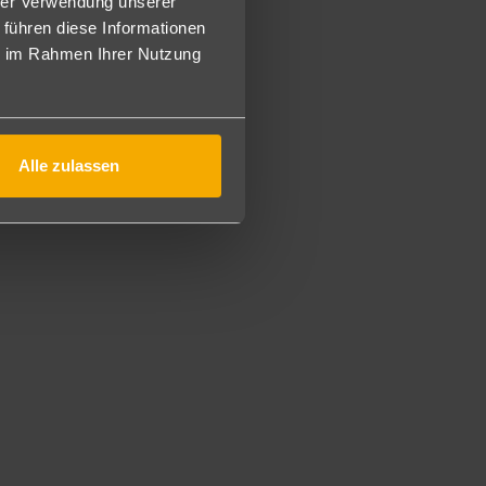
 Beach Club mit Restaurant (inkl. Kellnerservice am Strand)
hrer Verwendung unserer
View (seitl. Meerblick) oder als Swim Out buchbar.
 führen diese Informationen
etten ausgestattet (ca. 1, 40 x 2m). Bei Belegung 2
ie im Rahmen Ihrer Nutzung
en ins Zimmer gestellt, heißt Belegung: 2 Personen pro
Alle zulassen
rte nach Verfügbarkeit und Reservierung. Snacks an der
tränke wie Bier und nationale Cocktails 24 h an der
.
. geöffnet und benötigt keine Reservierung.
mal Schnorchel. Täglich Sportprogramm, Wassergymnastik und
auchschule am Strand), Boule-Spiel, sowie Golf und Reiten