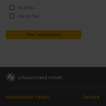
in de
Flex2Relax
Unte
Zug zum Flug
Regel
Unter
Filter zurücksetzen
Well
Gegen
Kind
Separ
Footer
Hotel
Wi-Fi
Gegen
Kred
Footer navigation
schauinsland-reisen
Service
Maste