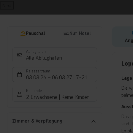
Next
Pauschal
Nur Hotel
Ang
Abflughafen
Hote
Alle Abflughäfen
Lop
Reisezeitraum
08.08.26
–
06.08.27
7-21 Nächte
Lage
Die w
Reisende
palme
2 Erwachsene
Keine Kinder
Auss
Das g
Zimmer & Verpflegung
sind.
Empfa