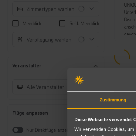
UNIQU
Zimmertypen wählen
Unter
Disco.
Meerblick
Seitl. Meerblick
ansch
davon
Verpflegung wählen
Buffe
und 1
Unte
Veranstalter
Ju
ei
Ka
Alle Veranstalter
Vi
Ju
Zustimmung
Ho
Ju
Flüge anpassen
ei
Diese Webseite verwendet 
Mi
Wir verwenden Cookies, um I
Nur Direktflüge anzeigen
Un