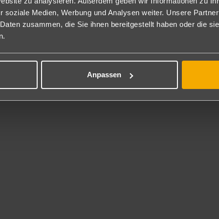
pesan Costa Bavaro" Bereich, wo Dienstleistungen wie z. B. privater
Website zu analysieren. Außerdem geben wir Informationen zu I
 Anspruch genommen werden können. Gegen Aufpreis auch mit Ocean 
r soziale Medien, Werbung und Analysen weiter. Unsere Partner
nweis: In der Karibik sind die meisten Zimmer mit zwei Queensize-B
 Daten zusammen, die Sie ihnen bereitgestellt haben oder die s
wachsene + 1/2 Kinder/3 Erwachsene werden keine zusätzlichen Bett
n.
tt, auch wenn auf der Bestätigung Zustellbetten aufgeführt sind!
flegung
Anpassen
nclusive
Mahlzeiten in Buffetform, tagsüber und abends mit Tischwein. A la ca
-Bar von 12-18 Uhr. Alle lokalen alkoholfreien und alkoholischen Ge
bar. 24 h Zimmerservice. Liegen & Badehandtücher an Pool & Strand
estaurant The Valley, was den Stil von einer Sportbar hat, ist 24 Std
 Inklusive
Verfügbarkeit: Beachvolleyball, Tischtennis, Fitness-Center. Je ein
c.
t gegen Gebühr
isierter Wassersport, Bootsausflüge, Crazy Banana, Tauchen (PADI-T