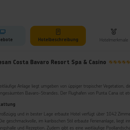
ebote
Hotelbeschreibung
Hotelmerkmale
lbeschreibung
esan Costa Bavaro Resort Spa & Casino
5
eitläufige Anlage liegt umgeben von üppiger tropischer Vegetation, d
ngesäumten Bavaro-Strandes. Der Flughafen von Punta Cana ist etw
tattung
roßzügig und in bester Lage erbaute Hotel verfügt über 1042 Zimme
 Die geschmackvolle, im karibischen Stil erbaute Ferienanlage, liegt 
ngshalle und Rezeption. Zudem gibt es eine weitläufige Poollandscha