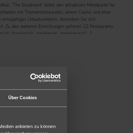
lbar. "The Boulevard" bildet den attraktiven Mittelpunkt für
glichkeiten mit Themenrestaurants, einem Casino und einer
 einzigartiges Urlaubserlebnis. Vertreiben Sie sich
ert. Zu den weiteren Einrichtungen gehören 12 Restaurants
nisch, französisch, mediterran, amerikanisch), 2
ste), ein Fastfood-Restaurant gegenüber des Wasserparks
in Strandnähe und verfügen über Tropical View. Sie sind mit
imaanlage, 50-Zoll-Sat.-TV, Telefon, Safe,
 und einen Balkon oder Terrasse. Pool View oder Ocean
e Lage können diese Zimmer auch in anderen teilen der
Über Cookies
Gartenblick.
ol View und sind ausgestattet mit einem Kingsize-Bett und
nlage, 50-Zoll-Sat.-TV, Telefon, Safe, Kaffeezubereiter,
ten Zugang zum Pool.
 Medien anbieten zu können
tet und zusätzlich mit Zugang zum privaten "UNIQUE at