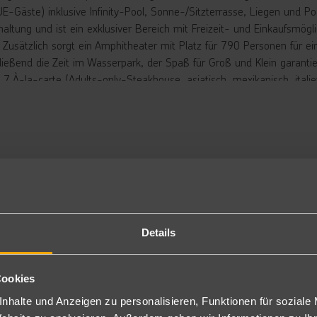
E-Gäste) inklusive Infinity-Pool, Sonne-/Sitzterrasse, Liegen und Poo
haltung und ist ein exklusiver Bereich mit Freizeit- und Einkaufsmö
 Zusätzlich sorgt ein Amphitheater mit Platz für 790 Personen für ein
ließend die Zeit im Wasserpark, der Spaß für Groß und Klein garanti
 7 À-la-carte (Adults-only-Steakhouse, asiatisch, mexikanisch, italie
trestaurants, zwei hoteleigene Beach-Clubs (1x exkl. für UNIQUE-Gä
7 Bars.
rbringung
niorsuite bevorzugte Lage: Die Zimmer befinden sich in bester Lage 
nem Kingsize-Bett oder zwei Queensize-Betten, Dusche/WC, Föhn, Kl
ffeezubereiter, Minibar, Bügeleisen/-brett, Bademäntel, Hausschuhe
ew (seitlicher Meerblick) sind gegen Aufpreis buchbar.
niorsuite: Bei gleicher Ausstattung wie die Junior Suiten bevorzugt
Details
telanlage gelegen sein. Die Zimmer verfügen über einen Balkon mit 
niorsuite Swim Out (PUJ933): Die Zimmer verfügen über Tropical/Po
nem Schlafsofa oder zwei Queensize-Betten, Dusche/WC, Föhn, Klimaa
Cookies
nibar, Bademäntel, Hausschuhe und einer Terrasse mit einem direk
nhalte und Anzeigen zu personalisieren, Funktionen für soziale
ique Junior Suite Tropical (PUJ933): Wie die Junior Suite ausgestat