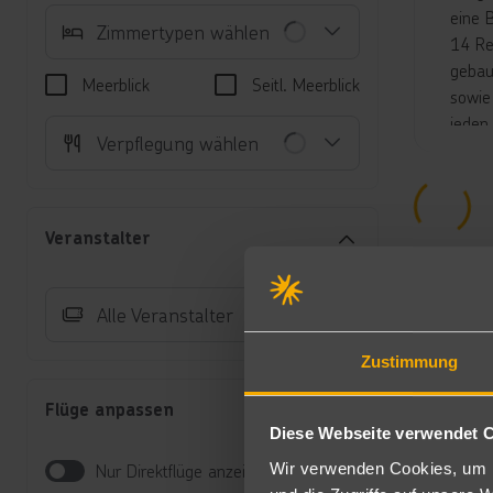
eine 
Zimmertypen wählen
14 Re
gebaut
Meerblick
Seitl. Meerblick
sowie
jeden
Verpflegung wählen
Unte
De
of
Veranstalter
Mi
St
De
Alle Veranstalter
ei
Zi
Zustimmung
re
Po
Flüge anpassen
mö
Diese Webseite verwendet 
Zi
re
Wir verwenden Cookies, um I
Nur Direktflüge anzeigen
Oc