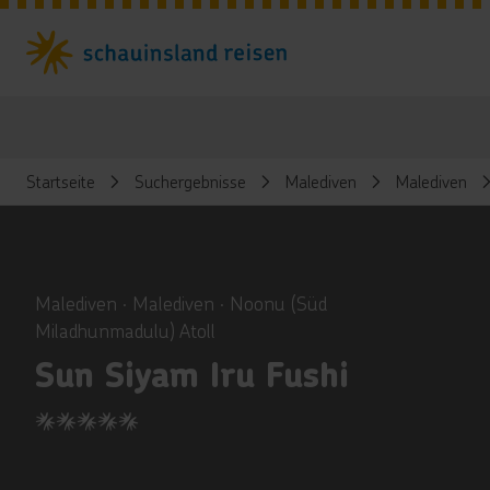
Startseite
Suchergebnisse
Malediven
Malediven
ious
Malediven ∙ Malediven ∙ Noonu (Süd
Miladhunmadulu) Atoll
Sun Siyam Iru Fushi
5