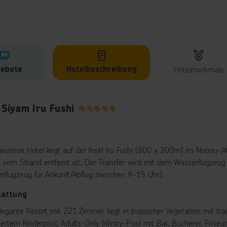
ebote
Hotelbeschreibung
Hotelmerkmale
lbeschreibung
Siyam Iru Fushi
5
uxuriöse Hotel liegt auf der Insel Iru Fushi (800 x 300m) im Noonu-At
vom Strand entfernt ist. Der Transfer wird mit dem Wasserflugzeug 
rflugzeug für Ankunft/Abflug zwischen 9-15 Uhr).
tattung
legante Resort mit 221 Zimmer liegt in tropischer Vegetation mit t
riertem Kinderpool, Adults-Only Infinity-Pool mit Bar, Bücherei, Fris