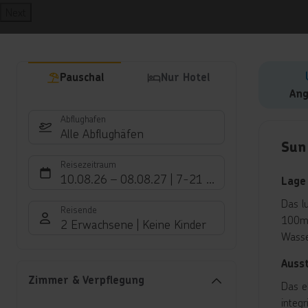
Next
Pauschal
Nur Hotel
Ang
Abflughafen
Hote
Alle Abflughäfen
Sun 
Reisezeitraum
10.08.26
–
08.08.27
7-21 Nächte
Lage
Das l
Reisende
100m 
2 Erwachsene
Keine Kinder
Wasse
Auss
Zimmer & Verpflegung
Das e
integ