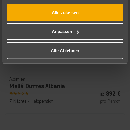
gesammelt haben.
Alle zulassen
Anpassen
Alle Ablehnen
Albanien
Meliá Durres Albania
892
€
ab
5
7 Nächte
∙
Halbpension
pro Person