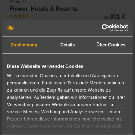
Albanien
Flower Hotels & Resorts
801
€
ab
4.5
7 Nächte
∙
Frühstück
pro Person
Zustimmung
Details
Über Cookies
Diese Webseite verwendet Cookies
Wir verwenden Cookies, um Inhalte und Anzeigen zu
personalisieren, Funktionen für soziale Medien anbieten
zu können und die Zugriffe auf unsere Website zu
analysieren. Außerdem geben wir Informationen zu Ihrer
Verwendung unserer Website an unsere Partner für
Albanien
soziale Medien, Werbung und Analysen weiter. Unsere
Fafa Premium Resort
Partner führen diese Informationen möglicherweise mit
628
€
ab
weiteren Daten zusammen, die Sie ihnen bereitgestellt
4.5
7 Nächte
∙
Frühstück
pro Person
haben oder die sie im Rahmen Ihrer Nutzung der Dienste