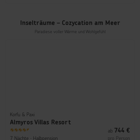
Inselträume – Cozycation am Meer
Paradiese voller Wärme und Wohlgefühl
Korfu & Paxi
Almyros Villas Resort
744
€
ab
4.5
7 Nächte
∙
Halbpension
pro Person