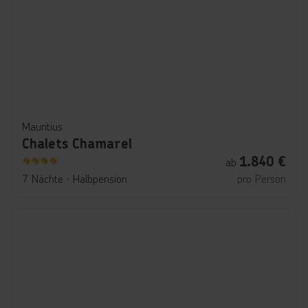
Mauritius
Chalets Chamarel
1.840
€
ab
4
7 Nächte
∙
Halbpension
pro Person