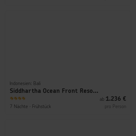
Indonesien: Bali
Siddhartha Ocean Front Resort & Spa
1.236
€
ab
4
7 Nächte
∙
Frühstück
pro Person