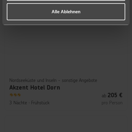
Alle Ablehnen
Nordseeküste und Inseln - sonstige Angebote
Akzent Hotel Dorn
205
€
ab
3
3 Nächte
∙
Frühstück
pro Person