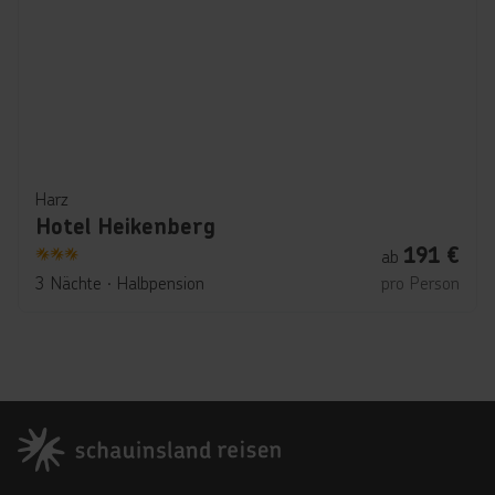
Harz
Hotel Heikenberg
191
€
ab
3
3 Nächte
∙
Halbpension
pro Person
Footer