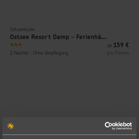
Ostseeküste
Ostsee Resort Damp - Ferienhäuser Asgard
159
€
ab
3
2 Nächte
∙
Ohne Verpflegung
pro Person