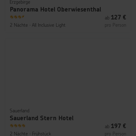
Erzgebirge
Panorama Hotel Oberwiesenthal
127
€
ab
3.5
2 Nächte
∙
All Inclusive Light
pro Person
Sauerland
Sauerland Stern Hotel
197
€
ab
4
2 Nächte
∙
Frühstück
pro Person