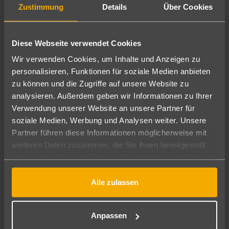
Nordseeküste und Inseln - sonstige Angebote
Zustimmung
Details
Über Cookies
Hotel Morgensonne
187
€
ab
3
3 Nächte
∙
Frühstück
pro Person
Diese Webseite verwendet Cookies
Wir verwenden Cookies, um Inhalte und Anzeigen zu
personalisieren, Funktionen für soziale Medien anbieten
zu können und die Zugriffe auf unsere Website zu
analysieren. Außerdem geben wir Informationen zu Ihrer
Verwendung unserer Website an unsere Partner für
soziale Medien, Werbung und Analysen weiter. Unsere
Partner führen diese Informationen möglicherweise mit
weiteren Daten zusammen, die Sie ihnen bereitgestellt
haben oder die sie im Rahmen Ihrer Nutzung der Dienste
gesammelt haben.
Alle zulassen
Nordseeküste und Inseln - sonstige Angebote
Hotel Hafen Büsum
237
€
ab
Anpassen
3.5
3 Nächte
∙
Frühstück
pro Person