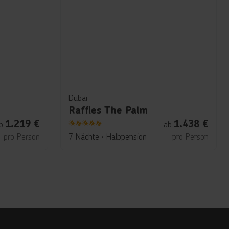
Dubai
Raffles The Palm
1.219
€
1.438
€
b
ab
5
pro Person
7 Nächte
∙
Halbpension
pro Person