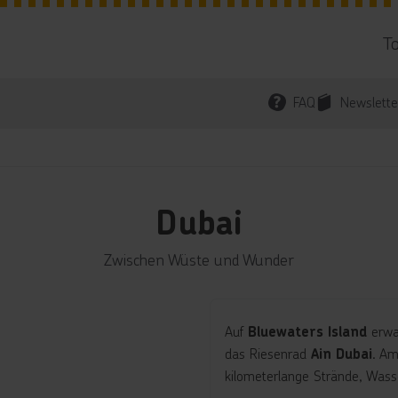
T
FAQ
Newslette
Dubai
Zwischen Wüste und Wunder
Auf
erwa
Bluewaters Island
das Riesenrad
. A
Ain Dubai
kilometerlange Strände, Wass