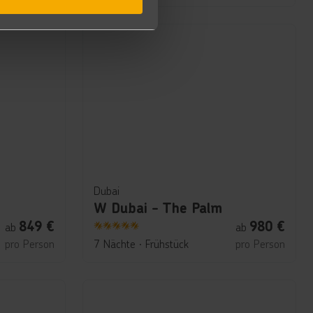
Dubai
W Dubai - The Palm
849
€
980
€
ab
ab
5
pro Person
7 Nächte
∙
Frühstück
pro Person