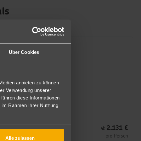
als
Über Cookies
 Medien anbieten zu können
hrer Verwendung unserer
 führen diese Informationen
ie im Rahmen Ihrer Nutzung
Dubai
Atlantis, The Palm
2.131
€
ab
5
7 Nächte
∙
Halbpension
pro Person
Alle zulassen