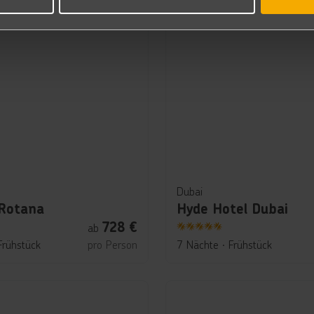
Dubai
Rotana
Hyde Hotel Dubai
728
€
ab
5
Frühstück
pro Person
7 Nächte
∙
Frühstück