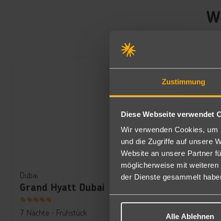
We
Zustimmung
Diese Webseite verwendet 
Wir verwenden Cookies, um I
und die Zugriffe auf unsere 
Website an unsere Partner fü
möglicherweise mit weiteren
Dubai
der Dienste gesammelt habe
Grand Hyatt Dubai
984
€
ab
5
7 Nächte
∙
Frühstück
pro Person
Alle Ablehnen