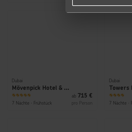
Dubai
Dubai
Mövenpick Hotel & Apartments Bur Dubai
Towers 
715
€
ab
5
4
7 Nächte
∙
Frühstück
pro Person
7 Nächte
∙