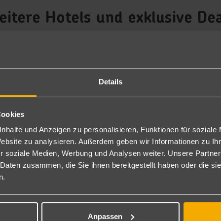
itere Hotels und exklusive De
Dubai wartet auf dich
Details
Cookies
nhalte und Anzeigen zu personalisieren, Funktionen für soziale
Website zu analysieren. Außerdem geben wir Informationen zu I
r soziale Medien, Werbung und Analysen weiter. Unsere Partner
 Daten zusammen, die Sie ihnen bereitgestellt haben oder die s
Dubai
n.
Rixos The Palm Hotel & Suites
1.715
€
ab
5
7 Nächte
∙
All Inclusive plus
pro Person
Anpassen