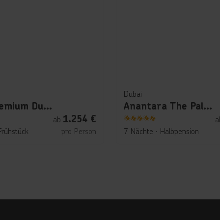
Dubai
Rixos Premium Dubai JBR
Anantara The Palm Dubai Resort
1.254
€
ab
a
5
Frühstück
pro Person
7 Nächte
∙
Halbpension