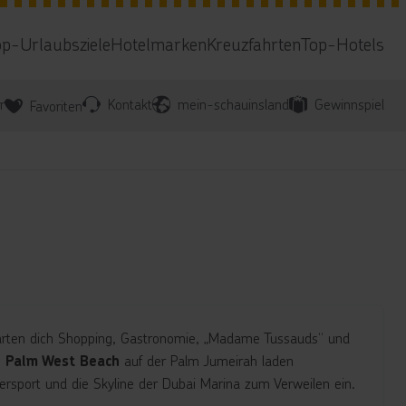
op-Urlaubsziele
Hotelmarken
Kreuzfahrten
Top-Hotels
r
Kontakt
mein-schauinsland
Gewinnspiel
Favoriten
rten dich Shopping, Gastronomie, „Madame Tussauds“ und
m
auf der Palm Jumeirah laden
Palm West Beach
ersport und die Skyline der Dubai Marina zum Verweilen ein.