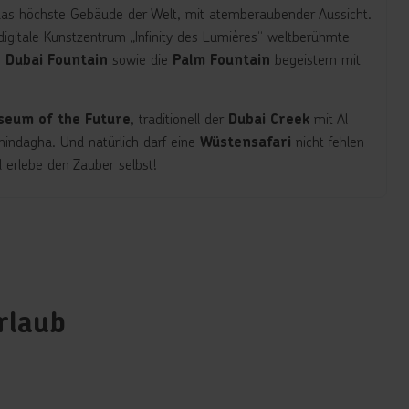
das höchste Gebäude der Welt, mit atemberaubender Aussicht.
digitale Kunstzentrum „Infinity des Lumières“ weltberühmte
e
sowie die
begeistern mit
Dubai Fountain
Palm Fountain
, traditionell der
mit Al
seum of the Future
Dubai Creek
hindagha. Und natürlich darf eine
nicht fehlen
Wüstensafari
d erlebe den Zauber selbst!
rlaub