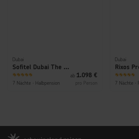
Dubai
Dubai
Sofitel Dubai The Palm
1.098
€
ab
5
5
7 Nächte
∙
Halbpension
pro Person
7 Nächte
∙
Footer