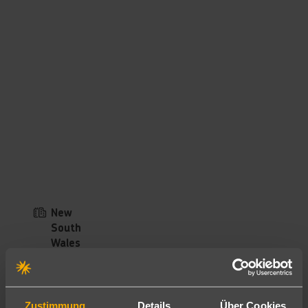
New
South
Wales
Zustimmung
Details
Über Cookies