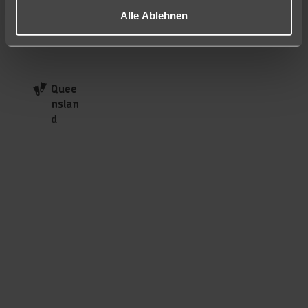
Alle Ablehnen
Quee
nslan
d