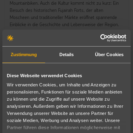
Mountainbiken. Auch die Kultur kommt nicht zu kurz: Ein
Besuch des historischen Fujairah Forts, der alten
Moscheen und traditioneller Märkte eröffnet spannende
Einblicke in die Geschichte und Lebensweise der Region.
Fujairah ist ein Ort, an dem Abenteuer auf Erholung trifft,
Natur auf Kultur und Tradition auf Moderne – ein Reiseziel,
das lange in Erinnerung bleibt.
Zustimmung
Details
Über Cookies
Diese Webseite verwendet Cookies
Top-Angebote für euch in Fujairah
Wir verwenden Cookies, um Inhalte und Anzeigen zu
personalisieren, Funktionen für soziale Medien anbieten
Previous
zu können und die Zugriffe auf unsere Website zu
analysieren. Außerdem geben wir Informationen zu Ihrer
Verwendung unserer Website an unsere Partner für
soziale Medien, Werbung und Analysen weiter. Unsere
Partner führen diese Informationen möglicherweise mit