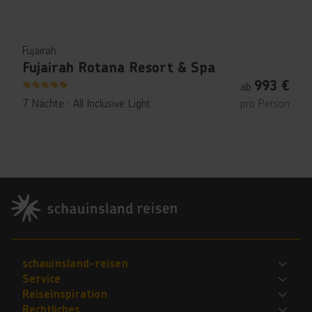
Fujairah
Fujairah Rotana Resort & Spa
993
€
ab
5
7 Nächte
∙
All Inclusive Light
pro Person
Footer
Footer navigation
schauinsland-reisen
Service
Bewerte uns
Reiseinspiration
FAQ
Jobs
Rechtliches