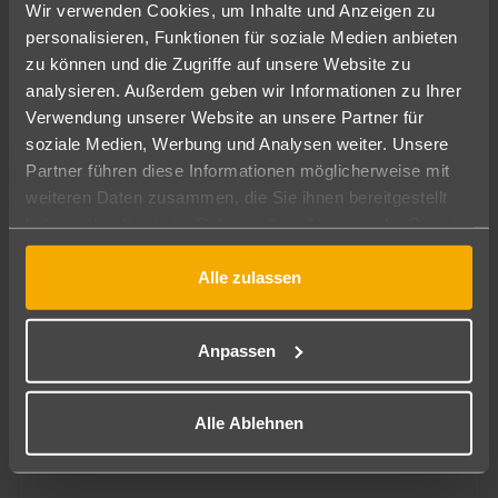
Wir verwenden Cookies, um Inhalte und Anzeigen zu
personalisieren, Funktionen für soziale Medien anbieten
zu können und die Zugriffe auf unsere Website zu
analysieren. Außerdem geben wir Informationen zu Ihrer
Verwendung unserer Website an unsere Partner für
soziale Medien, Werbung und Analysen weiter. Unsere
Costa Barcelona
Partner führen diese Informationen möglicherweise mit
htop Planamar
weiteren Daten zusammen, die Sie ihnen bereitgestellt
434
€
ab
haben oder die sie im Rahmen Ihrer Nutzung der Dienste
3
7 Nächte
∙
Ohne Verpflegung
pro Person
gesammelt haben.
Alle zulassen
Anpassen
Alle Ablehnen