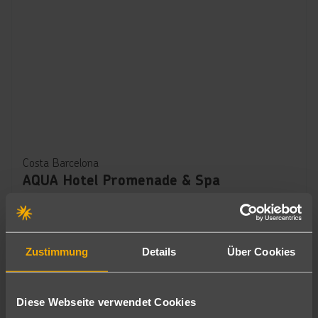
Costa Barcelona
AQUA Hotel Promenade & Spa
619
€
ab
4
7 Nächte
∙
Frühstück
pro Person
Zustimmung
Details
Über Cookies
Diese Webseite verwendet Cookies