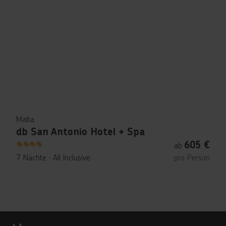
Malta
db San Antonio Hotel + Spa
605
€
ab
4
7 Nächte
∙
All Inclusive
pro Person
Footer