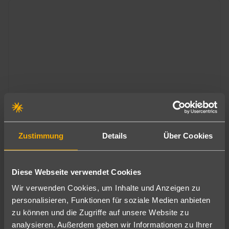
Malta
db Seabank Resort & Spa
Zustimmung
Details
Über Cookies
627
€
ab
4
7 Nächte
∙
All Inclusive
pro Person
Diese Webseite verwendet Cookies
Wir verwenden Cookies, um Inhalte und Anzeigen zu
personalisieren, Funktionen für soziale Medien anbieten
zu können und die Zugriffe auf unsere Website zu
analysieren. Außerdem geben wir Informationen zu Ihrer