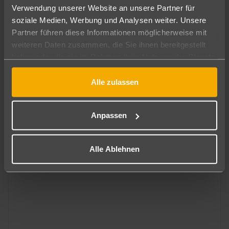
Verwendung unserer Website an unsere Partner für
soziale Medien, Werbung und Analysen weiter. Unsere
Partner führen diese Informationen möglicherweise mit
weiteren Daten zusammen, die Sie ihnen bereitgestellt
haben oder die sie im Rahmen Ihrer Nutzung der Dienste
gesammelt haben.
Malta
Alle zulassen
Ramla Bay Resort
452
€
ab
4
7 Nächte
∙
Frühstück
pro Person
Anpassen
Alle Ablehnen