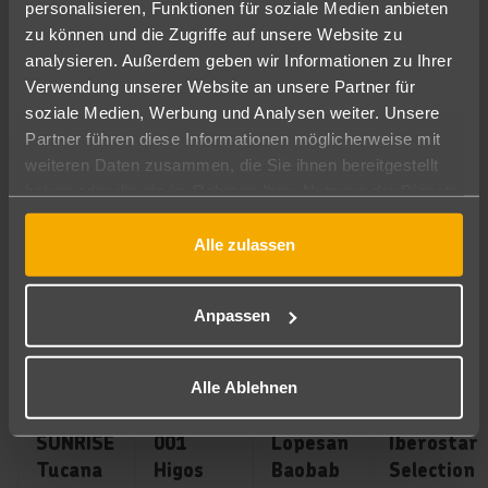
∙
personalisieren, Funktionen für soziale Medien anbieten
All
Frühstück
Nächte
Doppelzimmer
Inclusive
∙
zu können und die Zugriffe auf unsere Website zu
∙
∙
plus
Doppelzimme
analysieren. Außerdem geben wir Informationen zu Ihrer
Frühstück
inkl.
∙
∙
Verwendung unserer Website an unsere Partner für
∙
Flug
Doppelzimmer
inkl.
Doppelzimmer
soziale Medien, Werbung und Analysen weiter. Unsere
∙
Flug
∙
Partner führen diese Informationen möglicherweise mit
inkl.
inkl.
weiteren Daten zusammen, die Sie ihnen bereitgestellt
899
€
ab
1.221
€
Flug
ab
Flug
Zum Angebot
Zum
haben oder die sie im Rahmen Ihrer Nutzung der Dienste
pro Person
pro Person
gesammelt haben.
645
€
ab
1.076
€
ab
Zum Angebot
Zum Angebot
Alle zulassen
pro Person
pro Person
Anpassen
Next
Alle Ablehnen
Ägypten ∙ Hurghada & Safaga ∙ Hurghada - Makadi Bay
Spanien ∙ Fuerteventura ∙ Costa Calma (Playa 
Spanien ∙ Gran Canaria ∙ Mel
Spanien ∙ Fue
SUNRISE
001
Lopesan
Iberostar
Tucana
Higos
Baobab
Selection