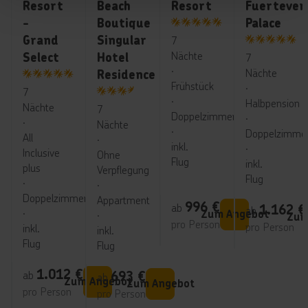
Resort
Beach
Resort
Fuerteven
-
Boutique
Palace
5
Grand
Singular
7
5
Nächte
Select
Hotel
7
∙
Nächte
Residence
Frühstück
5
∙
7
∙
Halbpension
3.5
Nächte
7
Doppelzimmer
∙
∙
Nächte
∙
Doppelzimme
All
∙
inkl.
∙
Inclusive
Ohne
Flug
inkl.
plus
Verpflegung
Flug
∙
∙
Doppelzimmer
Appartment
996
€
ab
1.162
€
ab
∙
Zum Angebot
∙
Zum
pro Person
pro Person
inkl.
inkl.
Flug
Flug
1.012
€
ab
693
€
ab
Zum Angebot
Zum Angebot
pro Person
pro Person