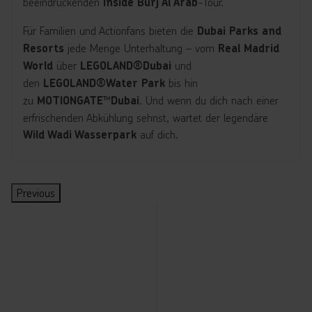
beeindruckenden
-Tour.
Inside Burj Al Arab
Für Familien und Actionfans bieten die
Dubai Parks and
jede Menge Unterhaltung – vom
Resorts
Real Madrid
über
und
World
LEGOLAND®Dubai
den
bis hin
LEGOLAND
®
Water Park
zu
™
. Und wenn du dich nach einer
MOTIONGATE
Dubai
erfrischenden Abkühlung sehnst, wartet der legendäre
auf dich.
Wild Wadi Wasserpark
Previous
A
G
L
L
I
I
W
W
R
R
M
M
L
L
Buchbar über deine Reisele
i
l
E
E
n
n
il
il
e
e
O
O
E
E
n
o
G
G
s
s
d
d
al
al
TI
TI
G
G
Alle diese
D
b
O
O
i
i
W
W
M
M
O
O
O
O
Erlebnisse
u
al
L
L
d
d
a
a
a
a
N
N
L
L
b
V
A
A
e
e
di
di
d
d
G
G
A
A
kannst
ai
ill
N
N
B
B
W
W
ri
ri
A
A
N
N
du
bequem