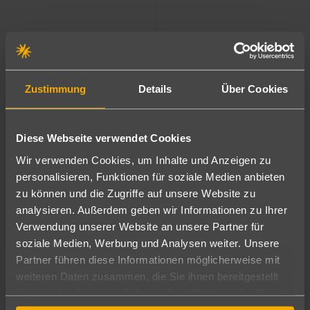
a
D
D
u
u
a
a
d
d
T
T
D
D
und exklusiv
g
®
®
rj
rj
s
s
W
W
E
E
®
®
e
D
D
A
A
s
s
o
o
™
™
W
W
über deine
u
u
l
l
er
er
rl
rl
D
D
at
at
schauinsland-
ba
ba
A
A
p
p
d
d
u
u
er
er
Reiseleitung
i
i
r
r
ar
ar
b
b
P
P
vor Ort
a
a
k
k
ai
ai
ar
ar
Zustimmung
Details
Über Cookies
b
b
k
k
– für
buchen
unvergessliche
Momente in
Diese Webseite verwendet Cookies
Dubai, ganz
Wir verwenden Cookies, um Inhalte und Anzeigen zu
nach deinem
personalisieren, Funktionen für soziale Medien anbieten
Geschmack!
zu können und die Zugriffe auf unsere Website zu
analysieren. Außerdem geben wir Informationen zu Ihrer
Next
Verwendung unserer Website an unsere Partner für
soziale Medien, Werbung und Analysen weiter. Unsere
Unsere Top-Hotels für deinen Dubai-Urlaub
Partner führen diese Informationen möglicherweise mit
weiteren Daten zusammen, die Sie ihnen bereitgestellt
Previous
haben oder die sie im Rahmen Ihrer Nutzung der Dienste
gesammelt haben.