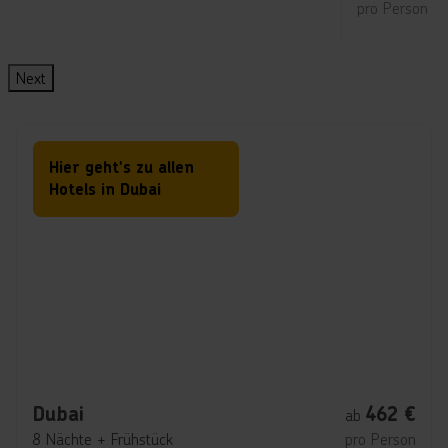
pro Person
Next
Hier geht's zu allen
Hotels in Dubai
Dubai
462
€
ab
8 Nächte
+
Frühstück
pro Person