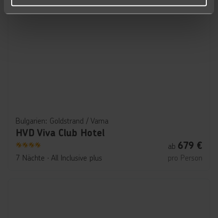
Bulgarien: Goldstrand / Varna
HVD Viva Club Hotel
679
€
ab
4
7 Nächte
∙
All Inclusive plus
pro Person