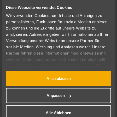
HVD Club Hotel Miramar
578
€
Diese Webseite verwendet Cookies
ab
4
7 Nächte
∙
All Inclusive plus
pro Person
Wir verwenden Cookies, um Inhalte und Anzeigen zu
personalisieren, Funktionen für soziale Medien anbieten
zu können und die Zugriffe auf unsere Website zu
analysieren. Außerdem geben wir Informationen zu Ihrer
Verwendung unserer Website an unsere Partner für
soziale Medien, Werbung und Analysen weiter. Unsere
Partner führen diese Informationen möglicherweise mit
weiteren Daten zusammen, die Sie ihnen bereitgestellt
haben oder die sie im Rahmen Ihrer Nutzung der Dienste
gesammelt haben.
Alle zulassen
Bulgarien: Sonnenstrand / Burgas / Nessebar
HVD Reina del Mar
Anpassen
958
€
ab
5
7 Nächte
∙
All Inclusive plus
pro Person
Alle Ablehnen