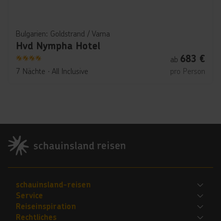
Bulgarien: Goldstrand / Varna
Hvd Nympha Hotel
683
€
ab
4
7 Nächte
∙
All Inclusive
pro Person
Footer
Footer navigation
schauinsland-reisen
Service
Bewerte uns
Reiseinspiration
FAQ
Jobs
Rechtliches