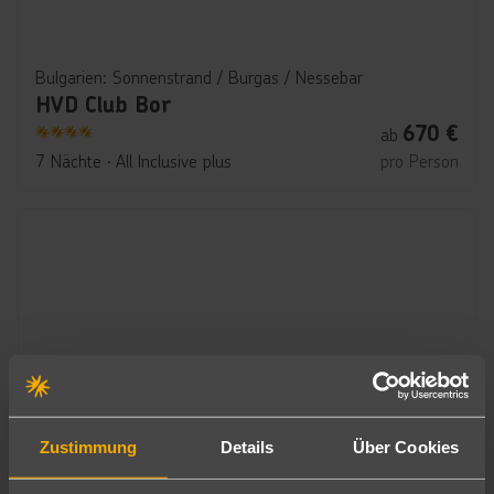
Bulgarien: Sonnenstrand / Burgas / Nessebar
HVD Club Bor
670
€
ab
4
7 Nächte
∙
All Inclusive plus
pro Person
Zustimmung
Details
Über Cookies
Bulgarien: Sonnenstrand / Burgas / Nessebar