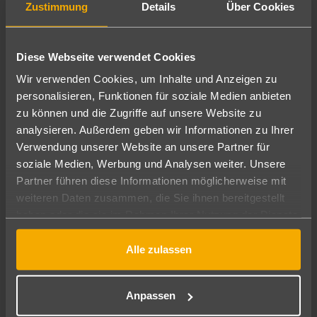
Zustimmung
Details
Über Cookies
Pestana Carlton Madeira Premium Ocean Resort
832
€
ab
5
7 Nächte
∙
Frühstück
pro Person
Diese Webseite verwendet Cookies
Wir verwenden Cookies, um Inhalte und Anzeigen zu
personalisieren, Funktionen für soziale Medien anbieten
zu können und die Zugriffe auf unsere Website zu
analysieren. Außerdem geben wir Informationen zu Ihrer
Verwendung unserer Website an unsere Partner für
soziale Medien, Werbung und Analysen weiter. Unsere
Partner führen diese Informationen möglicherweise mit
weiteren Daten zusammen, die Sie ihnen bereitgestellt
haben oder die sie im Rahmen Ihrer Nutzung der Dienste
gesammelt haben.
Madeira
Alle zulassen
Pestana Vila Lido Madeira
980
€
ab
Anpassen
5
7 Nächte
∙
Frühstück
pro Person