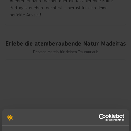
Abenteuerurlaub machen oder die faszinierende Kultur
Portugals erleben möchtest - hier ist für dich deine
perfekte Auszeit!
Erlebe die atemberaubende Natur Madeiras
Pestana Hotels für deinen Traumurlaub
Madeira