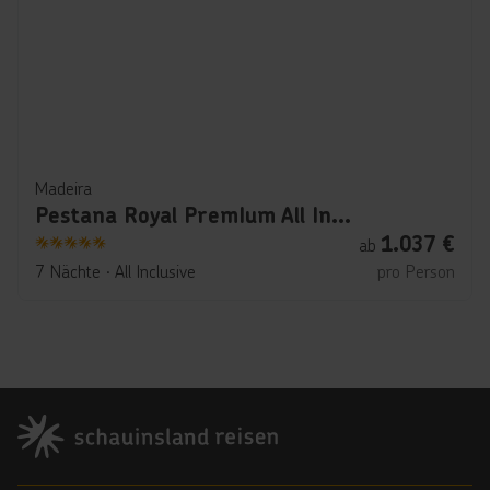
Madeira
Pestana Royal PremIum All Inclusive Ocean & Spa Resort
1.037
€
ab
5
7 Nächte
∙
All Inclusive
pro Person
Footer