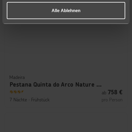
Alle Ablehnen
Madeira
Pestana Quinta do Arco Nature & Rose Garden Hotel
758
€
ab
3.5
7 Nächte
∙
Frühstück
pro Person