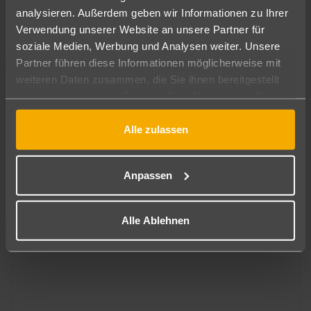
analysieren. Außerdem geben wir Informationen zu Ihrer
Verwendung unserer Website an unsere Partner für
soziale Medien, Werbung und Analysen weiter. Unsere
Partner führen diese Informationen möglicherweise mit
Malediven
weiteren Daten zusammen, die Sie ihnen bereitgestellt
Sun Siyam Iru Fushi
haben oder die sie im Rahmen Ihrer Nutzung der Dienste
2.884
€
ab
gesammelt haben.
5
7 Nächte
∙
Frühstück
pro Person
Alle zulassen
Anpassen
Alle Ablehnen