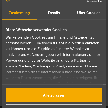
Zustimmung
Details
Über Cookies
Deine Anmeldung zum schauinsland-reisen-
Newsletter war erfolgreich!
Diese Webseite verwendet Cookies
Ab sofort erhältst du regelmäßig Inspirationen, Angebote und
Wir verwenden Cookies, um Inhalte und Anzeigen zu
News zu unseren schönsten Reisezielen.
personalisieren, Funktionen für soziale Medien anbieten
zu können und die Zugriffe auf unsere Website zu
Deine Vorteile:
analysieren. Außerdem geben wir Informationen zu Ihrer
Verwendung unserer Website an unsere Partner für
Passende Angebote für deinen Traumurlaub
Frühbucherrabatte und Last-Minute-Deals
soziale Medien, Werbung und Analysen weiter. Unsere
Insider- und Expertentipps
Partner führen diese Informationen möglicherweise mit
Gewinnspiele und Verlosungen
weiteren Daten zusammen, die Sie ihnen bereitgestellt
Kostenlos und Abmeldung jederzeit möglich
haben oder die sie im Rahmen Ihrer Nutzung der Dienste
gesammelt haben.
...und noch viel mehr!
Alle zulassen