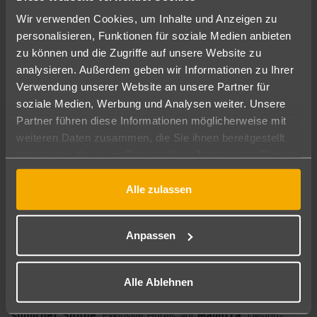
der entspannt und gleichzeitig begeistert.
Wir verwenden Cookies, um Inhalte und Anzeigen zu
A
personalisieren, Funktionen für soziale Medien anbieten
m
zu können und die Zugriffe auf unsere Website zu
H
analysieren. Außerdem geben wir Informationen zu Ihrer
a
n
Verwendung unserer Website an unsere Partner für
d
soziale Medien, Werbung und Analysen weiter. Unsere
y
Partner führen diese Informationen möglicherweise mit
u
weiteren Daten zusammen, die Sie ihnen bereitgestellt
nt
e
haben oder die sie im Rahmen Ihrer Nutzung der Dienste
r
gesammelt haben.
Kreta
Kreta
Kreta
Rhodos
w
Alle zulassen
e
Daios Cove
Abaton Island Resort 
Ikaros Beach Luxury R
Lindos Blu Luxury Hote
g
1.537
1.245
954
1.499
€
€
€
€
ab
ab
ab
ab
s
5
5
5
5
7 Nächte
7 Nächte
7 Nächte
pro Person
7 Nächte
pro Person
pro Person
pro Person
?
∙
∙
∙
∙
Halbpension
Frühstück
Halbpension
Frühstück
Anpassen
S
w
Luxusurlaub in Spanien
ip
Alle Ablehnen
e!
Luxusurlaub in Spanien bedeutet stilvoll genießen unter
. Exklusive Hotels auf
, Design-
südlicher Sonne
Mallorca