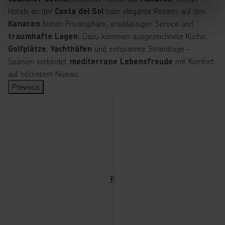
Hotels an der
oder elegante Resorts auf den
Costa del Sol
bieten Privatsphäre, erstklassigen Service und
Kanaren
. Dazu kommen ausgezeichnete Küche,
traumhafte Lagen
,
und entspannte Strandtage –
Golfplätze
Yachthäfen
Spanien verbindet
mit Komfort
mediterrane Lebensfreude
auf höchstem Niveau.
Previous
A
m
H
a
n
d
y
u
nt
e
r
Mallorca
Ibiza
Costa del Sol & Costa Tropical
Lanzarote
Teneriffa
Mallorca
Gran Canaria
Gran Canaria
w
e