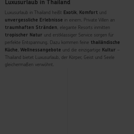
Luxusurlaub in Thailand
Luxusurlaub in Thailand heißt
,
und
Exotik
Komfort
in einem. Private Villen an
unvergessliche Erlebnisse
, elegante Resorts inmitten
traumhaften Stränden
und erstklassiger Service sorgen für
tropischer Natur
perfekte Entspannung. Dazu kommen feine
thailändische
,
und die einzigartige
–
Küche
Wellnessangebote
Kultur
Thailand bietet Luxusurlaub, der Körper, Geist und Seele
gleichermaßen verwöhnt.
A
m
H
a
n
d
y
u
nt
e
r