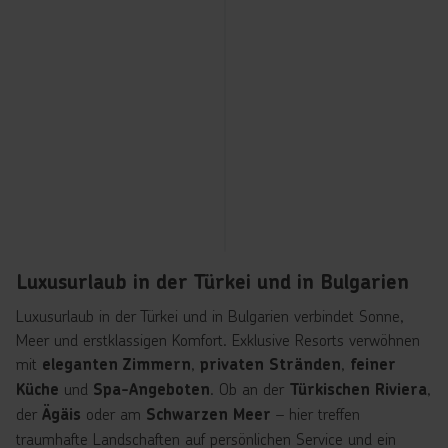
n
d
y
u
nt
e
r
Hurghada & Safaga
Marsa Alam & Quseir
w
e
Rixos Premium Magawis
Steigenberger Resort
g
1.457
1.072
€
€
ab
ab
s
5
5
7 Nächte
7 Nächte
pro Person
pro Person
?
∙
∙
All Inclusive plus
All Inclusive
S
w
Luxusurlaub in der Türkei und in Bulgarien
ip
e!
Luxusurlaub in der Türkei und in Bulgarien verbindet Sonne,
Meer und erstklassigen Komfort. Exklusive Resorts verwöhnen
mit
,
,
eleganten Zimmern
privaten Stränden
feiner
und
. Ob an der
,
Küche
Spa-Angeboten
Türkischen Riviera
der
oder am
– hier treffen
Ägäis
Schwarzen Meer
traumhafte Landschaften auf persönlichen Service und ein