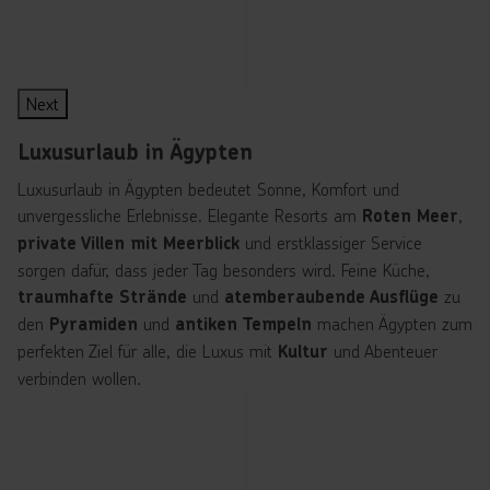
Ikos Porto Petro
TRS Ibiza Hotel
Ikos Andalusia
Hotel Fariones
JOIA El Mirador by Ib
Universal Grand León
Hotel Faro, a Lopesan 
Seaside Grand Hotel R
g
2.220
1.224
1.859
1.333
1.647
823
1.219
1.969
€
€
€
€
€
€
€
€
ab
ab
ab
ab
ab
ab
ab
ab
s
5
5
5
5
5
4.5
4.5
5.5
7 Nächte
7 Nächte
7 Nächte
7 Nächte
7 Nächte
7 Nächte
pro Person
7 Nächte
7 Nächte
pro Person
pro Person
pro Person
pro Person
pro Person
pro Person
pro Person
?
∙
∙
∙
∙
∙
∙
∙
∙
All Inclusive plus
All Inclusive
All Inclusive
Frühstück
Frühstück
Frühstück
Frühstück
Frühstück
S
w
Next
ip
e!
Luxusurlaub in Ägypten
Luxusurlaub in Ägypten bedeutet Sonne, Komfort und
unvergessliche Erlebnisse. Elegante Resorts am
,
Roten Meer
und erstklassiger Service
private Villen mit Meerblick
sorgen dafür, dass jeder Tag besonders wird. Feine Küche,
und
zu
traumhafte Strände
atemberaubende Ausflüge
den
und
machen Ägypten zum
Pyramiden
antiken Tempeln
perfekten Ziel für alle, die Luxus mit
und Abenteuer
Kultur
verbinden wollen.
A
m
H
a