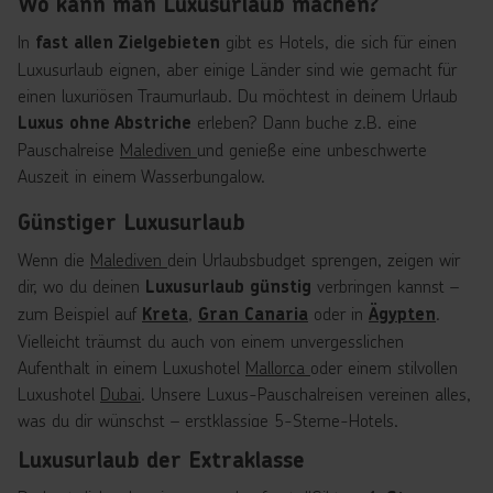
Wo kann man Luxusurlaub machen?
In
gibt es Hotels, die sich für einen
fast allen Zielgebieten
Luxusurlaub eignen, aber einige Länder sind wie gemacht für
einen luxuriösen Traumurlaub. Du möchtest in deinem Urlaub
erleben? Dann buche z.B. eine
Luxus ohne Abstriche
Pauschalreise
Malediven
und genieße eine unbeschwerte
Auszeit in einem Wasserbungalow.
Günstiger Luxusurlaub
Wenn die
Malediven
dein Urlaubsbudget sprengen, zeigen wir
dir, wo du deinen
verbringen kannst –
Luxusurlaub günstig
zum Beispiel auf
,
oder in
.
Kreta
Gran Canaria
Ägypten
Vielleicht träumst du auch von einem unvergesslichen
Aufenthalt in einem Luxushotel
Mallorca
oder einem stilvollen
Luxushotel
Dubai
. Unsere Luxus-Pauschalreisen vereinen alles,
was du dir wünschst – erstklassige 5-Sterne-Hotels,
und noch viel mehr.
hochwertige Superior-Hotels
Luxusurlaub der Extraklasse