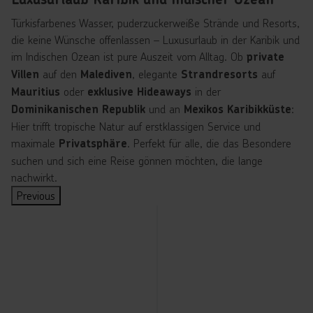
e!
Türkisfarbenes Wasser, puderzuckerweiße Strände und Resorts,
die keine Wünsche offenlassen – Luxusurlaub in der Karibik und
im Indischen Ozean ist pure Auszeit vom Alltag. Ob
private
auf den
, elegante
auf
Villen
Malediven
Strandresorts
oder
in der
Mauritius
exklusive Hideaways
und an
:
Dominikanischen Republik
Mexikos Karibikküste
Hier trifft tropische Natur auf erstklassigen Service und
maximale
. Perfekt für alle, die das Besondere
Privatsphäre
suchen und sich eine Reise gönnen möchten, die lange
nachwirkt.
Previous
A
m
H
a
n
d
y