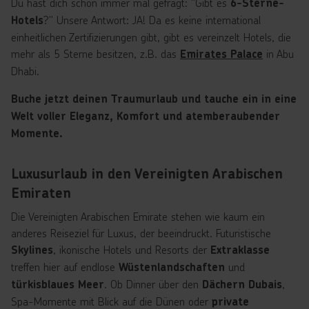
Du hast dich schon immer mal gefragt: "Gibt es
6-Sterne-
?" Unsere Antwort: JA! Da es keine international
Hotels
einheitlichen Zertifizierungen gibt, gibt es vereinzelt Hotels, die
mehr als 5 Sterne besitzen, z.B. das
in Abu
Emirates Palace
Dhabi.
Buche jetzt deinen Traumurlaub und tauche ein in eine
Welt voller Eleganz, Komfort und atemberaubender
Momente.
Luxusurlaub in den Vereinigten Arabischen
Emiraten
Die Vereinigten Arabischen Emirate stehen wie kaum ein
anderes Reiseziel für Luxus, der beeindruckt. Futuristische
, ikonische Hotels und Resorts der
Skylines
Extraklasse
treffen hier auf endlose
und
Wüstenlandschaften
. Ob Dinner über den
,
türkisblaues Meer
Dächern Dubais
Spa-Momente mit Blick auf die Dünen oder
private