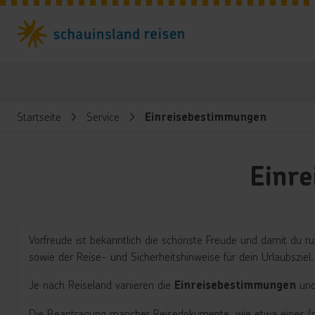
Startseite
Service
Einreisebestimmungen
Einr
Vorfreude ist bekanntlich die schönste Freude und damit du r
sowie der Reise- und Sicherheitshinweise für dein Urlaubsziel.
Je nach Reiseland variieren die
un
Einreisebestimmungen
Die Beantragung mancher Reisedokumente, wie etwa eines (neu