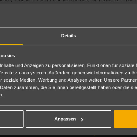
st du genügend Zeit, um dich zu freuen und den wichtigen Dingen d
e zu erkunden!
Details
Cookies
nhalte und Anzeigen zu personalisieren, Funktionen für soziale
Website zu analysieren. Außerdem geben wir Informationen zu I
r soziale Medien, Werbung und Analysen weiter. Unsere Partner
 Daten zusammen, die Sie ihnen bereitgestellt haben oder die s
n.
Anpassen
Reiseinspiration