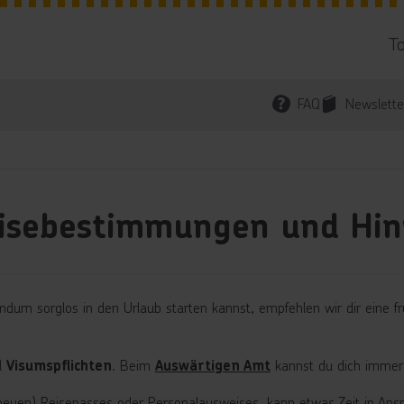
T
FAQ
Newslette
eisebestimmungen und Hin
undum sorglos in den Urlaub starten kannst, empfehlen wir dir eine 
d
. Beim
kannst du dich immer 
Visumspflichten
Auswärtigen Amt
en) Reisepasses oder Personalausweises, kann etwas Zeit in Anspru