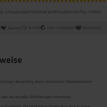
op-Urlaubsziele
Hotelmarken
Kreuzfahrten
Top-Hotels
r
Kontakt
mein-schauinsland
Gewinnspiel
Favoriten
weise
frühzeitige Überprüfung deiner persönlichen Reisedokumente
über die aktuellen Anforderungen informieren.
ch nehmen. Die rechtzeitige Organisation liegt in deiner