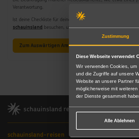
Verantwortung.
Ist deine Checkliste für deinen Traumurlaub abgehakt? So ha
besuchen, um Sehenswürdigkeiten und Ausflüg
schauinsland
Zustimmung
Zum Auswärtigen Amt
Diese Webseite verwendet 
Wir verwenden Cookies, um I
und die Zugriffe auf unsere 
Website an unsere Partner fü
möglicherweise mit weiteren
der Dienste gesammelt habe
Footer
Alle Ablehnen
Footer navigation
schauinsland-reisen
Service