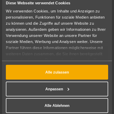
Diese Webseite verwendet Cookies
Wir verwenden Cookies, um Inhalte und Anzeigen zu
Insassenversicherung
personalisieren, Funktionen für soziale Medien anbieten
zu können und die Zugriffe auf unsere Website zu
Diebstahlversicherung
analysieren. Außerdem geben wir Informationen zu Ihrer
Verwendung unserer Website an unsere Partner für
soziale Medien, Werbung und Analysen weiter. Unsere
Hinweise zur Versicherung
Partner führen diese Informationen möglicherweise mit
weiteren Daten zusammen, die Sie ihnen bereitgestellt
Selbstbehalt
haben oder die sie im Rahmen Ihrer Nutzung der Dienste
gesammelt haben.
Alle zulassen
Kaution
Kreditkarte
Anpassen
Gebühren für Zusatzausstattung
Alle Ablehnen