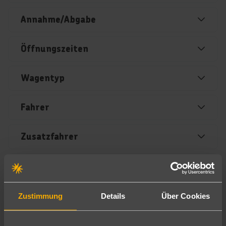
Annahme/Abgabe
Öffnungszeiten
Wagentyp
Fahrer
Zusatzfahrer
Tankregelung
Haftplichtversicherung
Zustimmung
Details
Über Cookies
Vollkaskoversicherung