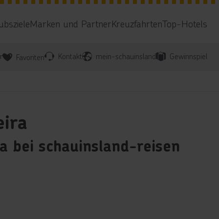
ubsziele
Marken und Partner
Kreuzfahrten
Top-Hotels
r
Kontakt
mein-schauinsland
Gewinnspiel
Favoriten
ira
a bei schauinsland-reisen