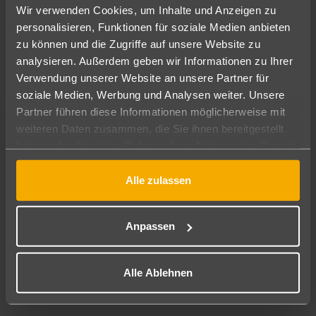
Wir verwenden Cookies, um Inhalte und Anzeigen zu
personalisieren, Funktionen für soziale Medien anbieten
Insassenversicherung
zu können und die Zugriffe auf unsere Website zu
analysieren. Außerdem geben wir Informationen zu Ihrer
Verwendung unserer Website an unsere Partner für
Diebstahlversicherung
soziale Medien, Werbung und Analysen weiter. Unsere
Partner führen diese Informationen möglicherweise mit
Selbstbehalt
weiteren Daten zusammen, die Sie ihnen bereitgestellt
haben oder die sie im Rahmen Ihrer Nutzung der Dienste
Kaution
gesammelt haben.
Alle zulassen
Kreditkarte
Anpassen
Gebühren für Zusatzausstattung
Alle Ablehnen
Pannendienst