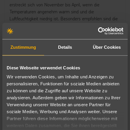
erstreckt sich von November bis April, wenn die
Temperaturen angenehm warm sind und die
Luftfeuchtigkeit niedrig ist. Besonders empfohlen sind die
Monate Dezember bis Februar, mit durchschnittlichen
Tagestemperaturen um die 25°C und kühleren Nächten
um die 20°C.
Zustimmung
Details
Über Cookies
Ab Mai beginnt die Regenzeit, die bis Oktober dauert. In
dieser Zeit können vereinzelt tropische Regenschauer
auftreten, jedoch sind diese oft kurzlebig und
Diese Webseite verwendet Cookies
beeinträchtigen selten den gesamten Tag.
Wir verwenden Cookies, um Inhalte und Anzeigen zu
Die Küstenorte wie Punta Cana, Puerto Plata und Santo
personalisieren, Funktionen für soziale Medien anbieten
Domingo bieten das ganze Jahr über perfekte
zu können und die Zugriffe auf unsere Website zu
Bedingungen für Strandurlaub und Wassersportaktivitäten.
analysieren. Außerdem geben wir Informationen zu Ihrer
Die warmen Wintermonate eignen sich besonders gut für
Verwendung unserer Website an unsere Partner für
Tauchen, Schnorcheln und andere Aktivitäten im
soziale Medien, Werbung und Analysen weiter. Unsere
kristallklaren Wasser der Karibik.
Partner führen diese Informationen möglicherweise mit
weiteren Daten zusammen, die Sie ihnen bereitgestellt
Obwohl die Dominikanische Republik das ganze Jahr über