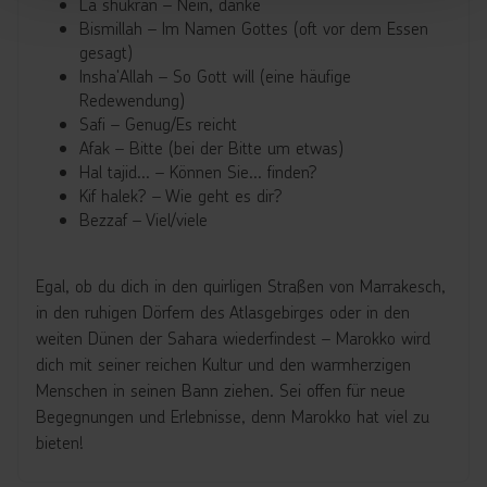
La shukran – Nein, danke
Bismillah – Im Namen Gottes (oft vor dem Essen
gesagt)
Insha'Allah – So Gott will (eine häufige
Redewendung)
Safi – Genug/Es reicht
Afak – Bitte (bei der Bitte um etwas)
Hal tajid... – Können Sie... finden?
Kif halek? – Wie geht es dir?
Bezzaf – Viel/viele
Egal, ob du dich in den quirligen Straßen von Marrakesch,
in den ruhigen Dörfern des Atlasgebirges oder in den
weiten Dünen der Sahara wiederfindest – Marokko wird
dich mit seiner reichen Kultur und den warmherzigen
Menschen in seinen Bann ziehen. Sei offen für neue
Begegnungen und Erlebnisse, denn Marokko hat viel zu
bieten!