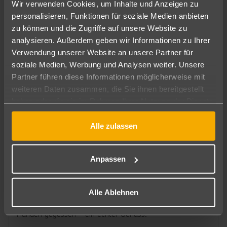
und Mandeln gefüllt, und wird mit Zimt und Puderzucker
Wir verwenden Cookies, um Inhalte und Anzeigen zu
bestäubt.
personalisieren, Funktionen für soziale Medien anbieten
zu können und die Zugriffe auf unsere Website zu
analysieren. Außerdem geben wir Informationen zu Ihrer
4. Harira
Verwendung unserer Website an unsere Partner für
soziale Medien, Werbung und Analysen weiter. Unsere
Diese dicke, herzhafte Suppe wird vor allem im Ramadan
Partner führen diese Informationen möglicherweise mit
nach Sonnenuntergang gegessen. Harira besteht aus
weiteren Daten zusammen, die Sie ihnen bereitgestellt
Linsen, Kichererbsen, Tomaten und einem Hauch von
haben oder die sie im Rahmen Ihrer Nutzung der Dienste
Zitronensaft. Sie ist wärmend, nahrhaft und unglaublich
gesammelt haben.
wohltuend – perfekt nach einem langen Tag.
Alle zulassen
5. Mechoui
Anpassen
Falls du Fleischliebhaber bist, darfst du Mechoui nicht
verpassen. Das ist Lamm, das langsam am Spieß gegrillt
wird, bis es außen knusprig und innen butterzart ist. Es
Alle Ablehnen
wird oft mit Salz und Kreuzkümmel gewürzt und mit den
Händen gegessen – ein echter Genuss.