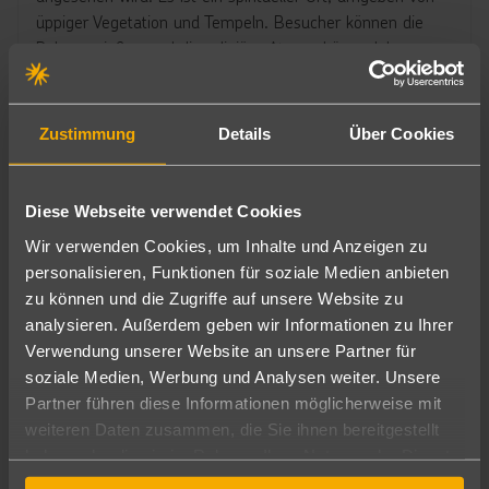
üppiger Vegetation und Tempeln. Besucher können die
Ruhe genießen und die religiöse Atmosphäre erleben.
Ein Paradies für
Black River Gorges Nationalpark:
Naturliebhaber mit üppigen Wäldern, Wasserfällen und
Zustimmung
Details
Über Cookies
einer Vielzahl von endemischen Pflanzen- und Tierarten.
Wanderwege führen durch den Park zu spektakulären
Aussichtspunkten wie dem Alexandra-Wasserfall.
Diese Webseite verwendet Cookies
Eine malerische Insel vor der Ostküste von
Île aux Cerfs:
Wir verwenden Cookies, um Inhalte und Anzeigen zu
Mauritius, bekannt für ihre weißen Sandstrände und
personalisieren, Funktionen für soziale Medien anbieten
türkisfarbenen Lagunen. Bootsausflüge bieten die
zu können und die Zugriffe auf unsere Website zu
Möglichkeit zum Schnorcheln, Schwimmen und
analysieren. Außerdem geben wir Informationen zu Ihrer
Entspannen unter Palmen.
Verwendung unserer Website an unsere Partner für
soziale Medien, Werbung und Analysen weiter. Unsere
Die lebendige Hauptstadt von Mauritius, die
Port Louis:
Partner führen diese Informationen möglicherweise mit
eine Mischung aus kolonialer Architektur, historischen
weiteren Daten zusammen, die Sie ihnen bereitgestellt
Sehenswürdigkeiten und einem pulsierenden Markt bietet.
haben oder die sie im Rahmen Ihrer Nutzung der Dienste
Besuchen Sie den Zentralmarkt, um lokale Produkte und
gesammelt haben.