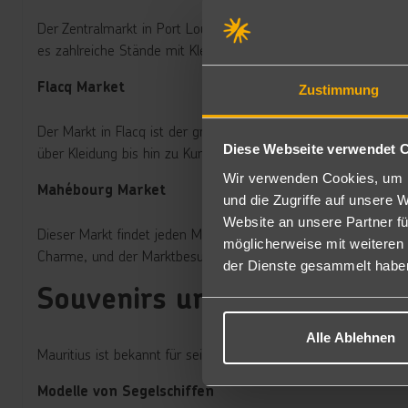
Der Zentralmarkt in Port Louis ist der größte und lebhafteste
es zahlreiche Stände mit Kleidung, Schmuck und Souvenirs. Ei
Flacq Market
Zustimmung
Der Markt in Flacq ist der größte Open-Air-Markt auf Mauritius
Diese Webseite verwendet 
über Kleidung bis hin zu Kunsthandwerk. Der Markt findet zwei
Wir verwenden Cookies, um I
Mahébourg Market
und die Zugriffe auf unsere 
Website an unsere Partner fü
Dieser Markt findet jeden Montag statt und bietet eine Vielzah
möglicherweise mit weiteren
Charme, und der Marktbesuch lässt sich wunderbar mit einem
der Dienste gesammelt habe
Souvenirs und Kunsthandwer
Alle Ablehnen
Mauritius ist bekannt für seine einzigartigen Souvenirs und h
Modelle von Segelschiffen