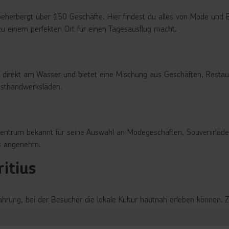
beherbergt über 150 Geschäfte. Hier findest du alles von Mode und E
zu einem perfekten Ort für einen Tagesausflug macht.
t direkt am Wasser und bietet eine Mischung aus Geschäften, Restaur
nsthandwerksläden.
fszentrum bekannt für seine Auswahl an Modegeschäften, Souvenirläd
rs angenehm.
itius
fahrung, bei der Besucher die lokale Kultur hautnah erleben können