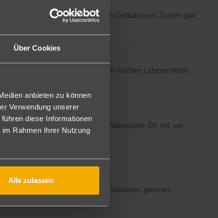
üchten, Gemüse, Gewürzen und lokalen Delikatessen. Zudem gibt
r die Sinne.
Über Cookies
ne Vielzahl von Produkten finden, von frischen Lebensmitteln
 Medien anbieten zu können
hrer Verwendung unserer
 führen diese Informationen
uvenirs. Mahébourg selbst ist ein historischer Ort mit viel
ie im Rahmen Ihrer Nutzung
Alle zulassen
ch darstellen. Zu den beliebtesten Souvenirs gehören: