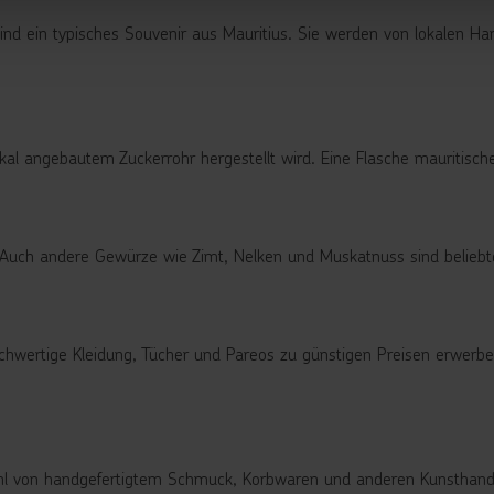
sind ein typisches Souvenir aus Mauritius. Sie werden von lokalen H
kal angebautem Zuckerrohr hergestellt wird. Eine Flasche mauritische
t. Auch andere Gewürze wie Zimt, Nelken und Muskatnuss sind beliebt
 hochwertige Kleidung, Tücher und Pareos zu günstigen Preisen erwer
ahl von handgefertigtem Schmuck, Korbwaren und anderen Kunsthandw