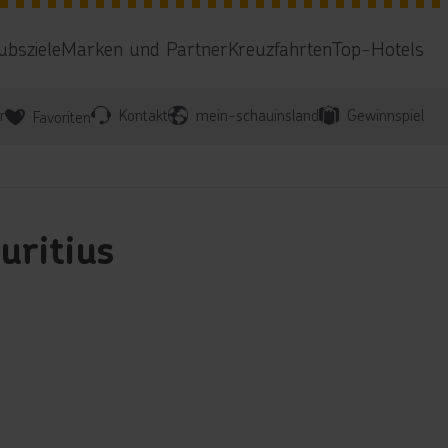
ubsziele
Marken und Partner
Kreuzfahrten
Top-Hotels
r
Kontakt
mein-schauinsland
Gewinnspiel
Favoriten
uritius