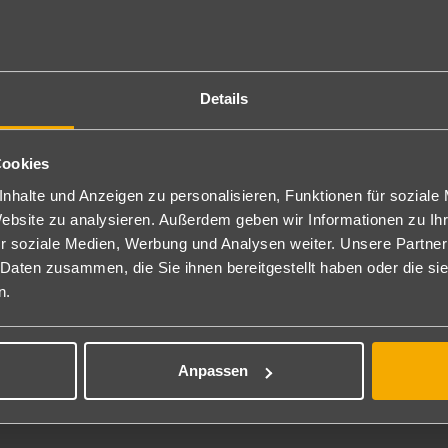
 Markt der Insel. Hier findest du eine bunte Auswahl an frischen Fr
n Spaziergang durch die engen Gassen dieses Marktes ist ein Fest fü
Details
 und zieht Besucher aus allen Teilen der Insel an. Hier kannst du ei
Cookies
mal wöchentlich statt und ist besonders bei Einheimischen beliebt.
nhalte und Anzeigen zu personalisieren, Funktionen für soziale
Website zu analysieren. Außerdem geben wir Informationen zu I
r soziale Medien, Werbung und Analysen weiter. Unsere Partner
l von Waren, darunter frische Lebensmittel, Gewürze, Textilien und So
 Daten zusammen, die Sie ihnen bereitgestellt haben oder die s
 Spaziergang durch die Stadt kombinieren.
n.
k auf Mauritius
Anpassen
andgefertigten Kunstwerke, die das perfekte Andenken an deinen Besu