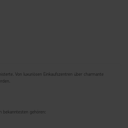
eisterte. Von luxuriösen Einkaufszentren über charmante
erden.
den bekanntesten gehören: