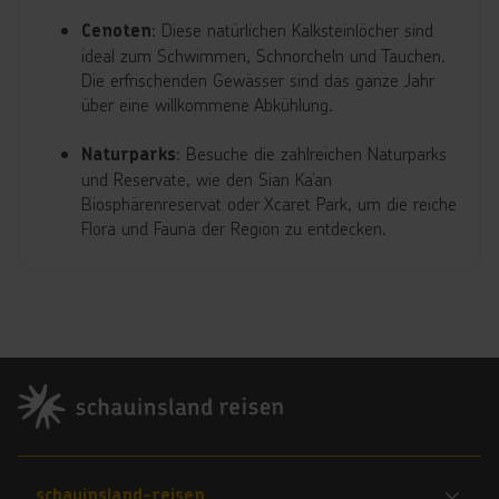
: Diese natürlichen Kalksteinlöcher sind
Cenoten
ideal zum Schwimmen, Schnorcheln und Tauchen.
Die erfrischenden Gewässer sind das ganze Jahr
über eine willkommene Abkühlung.
: Besuche die zahlreichen Naturparks
Naturparks
und Reservate, wie den Sian Ka’an
Biosphärenreservat oder Xcaret Park, um die reiche
Flora und Fauna der Region zu entdecken.
Footer
Footer navigation
schauinsland-reisen