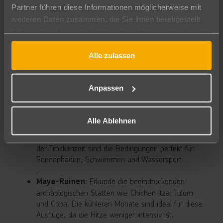
höchste Pyramide der Halbinsel Yucatán. Tauche ein
Partner führen diese Informationen möglicherweise mit
in das Leben der Maya in einem traditionellen Dorf
weiteren Daten zusammen, die Sie ihnen bereitgestellt
und schwimme in einer kristallklaren Cenote.
haben oder die sie im Rahmen Ihrer Nutzung der Dienste
gesammelt haben.
Alle zulassen
SEHENSWÜRDIGKEITEN IN MEXIKO
Die Region Yucatan und Cancun bietet zahlreiche
Anpassen
Aktivitäten und Sehenswürdigkeiten, die das ganze Jahr
über faszinierend sind:
Alle Ablehnen
: Genieß die traumhaften Strände von
Strände
Cancun, Playa del Carmen und Tulum. Besonders in
der Trockenzeit sind die Bedingungen perfekt für
Sonnenbaden, Schwimmen und Wassersport
.
: Erkunde die beeindruckenden
Maya-Ruinen
archäologischen Stätten wie Chichen Itza, Tulum
und Coba. Die kühleren Monate sind ideal für diese
Ausflüge, da die Hitze weniger intensiv ist.