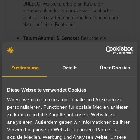
UNESCO-Weltkulturerbe Sian Ka'an, ein
atemberaubendes Naturreservat. Beobachte
exotische Tierarten und erkunde die unberührte
Natur auf einer Bootstour.
Besuche die
Tulum Akumal & Cenote:
beeindruckenden Maya-Ruinen von Tulum mit Blick
auf das Karibische Meer. Schwimme mit
Schildkröten in Akumal und erfrische dich in einer
der vielen Cenoten.
Zustimmung
Details
Über Cookies
Erkunde die
Ek‘ Balam & Valladolid:
majestätischen Ruinen von Ek’ Balam und
Diese Webseite verwendet Cookies
bewunder die gut erhaltenen Skulpturen und
Wir verwenden Cookies, um Inhalte und Anzeigen zu
Pyramiden. Anschließend besuchst du die
charmante Kolonialstadt Valladolid und genießt die
personalisieren, Funktionen für soziale Medien anbieten
lokale Kultur.
zu können und die Zugriffe auf unsere Website zu
analysieren. Außerdem geben wir Informationen zu Ihrer
Besichtige die
Coba & Mayadorf und Cenote:
Verwendung unserer Website an unsere Partner für
weitläufigen Ruinen von Coba und erklimme die
soziale Medien, Werbung und Analysen weiter. Unsere