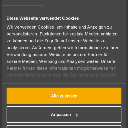
idyllische
. Der Playa Norte auf dieser Insel
Isla Mujeres
ist einer der schönsten Strände Mexikos. Das ruhige,
Diese Webseite verwendet Cookies
flache Wasser ist perfekt zum Schwimmen und
Schnorcheln geeignet. Die entspannte Atmosphäre und
Wir verwenden Cookies, um Inhalte und Anzeigen zu
die malerischen Sonnenuntergänge machen Isla Mujeres
personalisieren, Funktionen für soziale Medien anbieten
zu einem unvergesslichen Erlebnis.
zu können und die Zugriffe auf unsere Website zu
analysieren. Außerdem geben wir Informationen zu Ihrer
Verwendung unserer Website an unsere Partner für
Akumal
soziale Medien, Werbung und Analysen weiter. Unsere
Partner führen diese Informationen möglicherweise mit
, was in der Maya-Sprache "Ort der Schildkröten"
Akumal
weiteren Daten zusammen, die Sie ihnen bereitgestellt
bedeutet, ist ein Paradies für Schnorchelfans. In der Bucht
haben oder die sie im Rahmen Ihrer Nutzung der Dienste
von Akumal kannst du mit Meeresschildkröten
gesammelt haben.
schwimmen, die hier in ihrem natürlichen Lebensraum
Alle zulassen
leben. Der Strand selbst ist ruhig und weniger überlaufen
als andere Strände in der Region, ideal für einen
entspannten Tag am Meer.
Anpassen