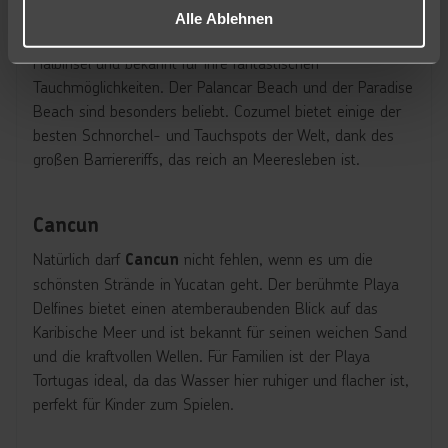
Cozumel
Alle Ablehnen
ist eine Insel vor der Küste der Yucatan-
Cozumel
Halbinsel und bekannt für ihre fantastischen
Tauchmöglichkeiten. Der Palancar Beach und der Paradise
Beach sind besonders beliebt. Cozumel bietet einige der
besten Schnorchel- und Tauchspots der Welt, dank des
großen Barriereriffs, das reich an Meeresleben ist.
Cancun
Natürlich darf
nicht fehlen, wenn es um die
Cancun
schönsten Strände in Yucatan geht. Der berühmte Playa
Delfines bietet einen atemberaubenden Blick auf das
Karibische Meer und ist bekannt für seinen weichen Sand
und die kraftvollen Wellen. Für Familien ist der Playa
Tortugas ideal, da das Wasser hier ruhiger und flacher ist,
perfekt für Kinder zum Spielen.