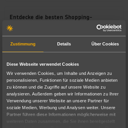
Entdecke die besten Shopping-
Möglichkeiten an der Algarve!
An der Algarve gibt es für jeden Shopping-Fan etwas zu
entdecken. Ob du nach einzigartigen Souvenirs, stilvollen
Zustimmung
Details
Über Cookies
Modeartikeln oder lokalen Spezialitäten suchst – die
Algarve hat eine vielfältige Einkaufsszene zu bieten.
Diese Webseite verwendet Cookies
: Die Algarve ist
Wir verwenden Cookies, um Inhalte und Anzeigen zu
Souvenirs und Handwerkskunst
personalisieren, Funktionen für soziale Medien anbieten
bekannt für ihre traditionelle Handwerkskunst. Stöbere
zu können und die Zugriffe auf unsere Website zu
durch charmante Märkte und Boutiquen nach
analysieren. Außerdem geben wir Informationen zu Ihrer
handgefertigten Keramiken, einzigartigen Schmuckstücken
Verwendung unserer Website an unsere Partner für
und kunstvollen Textilien. Beliebte Souvenirs sind bunte
soziale Medien, Werbung und Analysen weiter. Unsere
Fliesen (Azulejos), die typisch für die Region sind, und die
Partner führen diese Informationen möglicherweise mit
handgefertigten Korbwaren, die du in vielen Geschäften
weiteren Daten zusammen, die Sie ihnen bereitgestellt
finden kannst.
haben oder die sie im Rahmen Ihrer Nutzung der Dienste