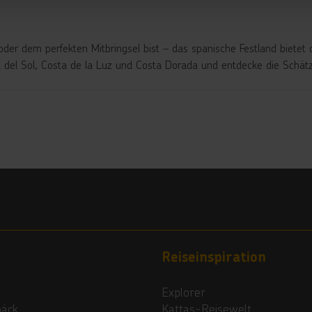
der dem perfekten Mitbringsel bist
– das spanische Festland bietet d
a del Sol, Costa de la Luz und Costa
Dorada
und entdecke die Schätze
Reiseinspiration
Explorer
päck
Kattas-Reisewelt