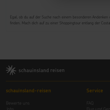
Egal, ob du auf der Suche nach einem besonderen Andenken o
finden. Mach dich auf zu einer Shoppingtour entlang der Cost
Footer
Footer navigation
schauinsland-reisen
Service
Bewerte uns
FAQ
Jobs
Flug und Ge