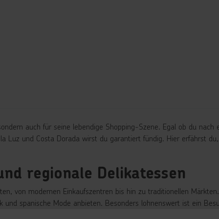
 sondern auch für seine lebendige Shopping-Szene. Egal ob du nach e
e la Luz und Costa
Dorada
wirst du garantiert f
ündig. Hier erfährst d
und regionale Delikatessen
eiten, von modernen Einkaufszentren bis hin zu traditionellen Märkten
mik und spanische Mode anbieten. Besonders lohnenswert ist ein Be
hin zu frischem Obst und Gemüse findest.