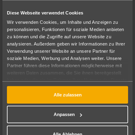
(Sangkhaya)
Besuche Märkte wie den
Food Markets:
Diese Webseite verwendet Cookies
Chatuchak Markt in Bangkok oder den
Wir verwenden Cookies, um Inhalte und Anzeigen zu
Wochenendmarkt in Chiang Mai für frische
personalisieren, Funktionen für soziale Medien anbieten
Meeresfrüchte, exotische Früchte und lokale
Köstlichkeiten.
zu können und die Zugriffe auf unsere Website zu
analysieren. Außerdem geben wir Informationen zu Ihrer
Verwendung unserer Website an unsere Partner für
Die Esskultur Thailands ist geprägt von der Verwendung
soziale Medien, Werbung und Analysen weiter. Unsere
des Löffels als universelles Esswerkzeug und von der
Partner führen diese Informationen möglicherweise mit
Beliebtheit der mobilen Garküchen, die auf den Straßen
weiteren Daten zusammen, die Sie ihnen bereitgestellt
Bangkoks und überall im Land zu finden sind. Hier kannst
haben oder die sie im Rahmen Ihrer Nutzung der Dienste
du authentische Gerichte probieren, die oft als die besten
gesammelt haben.
der Stadt gelten.
Alle zulassen
Von Currygerichten und Suppen bis hin zu gebratenem
Fleisch und frischem Obst bieten diese Garküchen einen
Anpassen
erschwinglichen und unkomplizierten Zugang zur
thailändischen Küche. Die Märkte wie der Chatuchak
Markt in Bangkok oder der Wochenendmarkt in Chiang
Alle Ablehnen