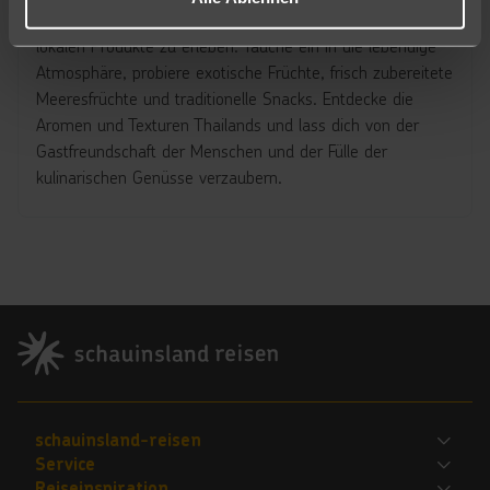
Mai sind perfekte Orte, um die Vielfalt und Qualität der
lokalen Produkte zu erleben. Tauche ein in die lebendige
Atmosphäre, probiere exotische Früchte, frisch zubereitete
Meeresfrüchte und traditionelle Snacks. Entdecke die
Aromen und Texturen Thailands und lass dich von der
Gastfreundschaft der Menschen und der Fülle der
kulinarischen Genüsse verzaubern.
Footer
Footer navigation
schauinsland-reisen
Service
Bewerte uns
Reiseinspiration