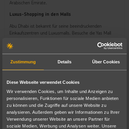
Arabischen Emirate.
Luxus-Shopping in den Malls
Abu Dhabi ist bekannt für seine beeindruckenden
Einkaufszentren und Luxusmalls. Besuche die Yas Mall
oder die Abu Dhabi Mall, wo internationale Modemarken,
Juweliere und Elektronikgeschäfte locken. Tauche ein in
eine Welt des Luxus und finde exklusive Geschenke und
Souvenirs.
Zustimmung
Details
Über Cookies
Traditionelle Märkte und Souks
Diese Webseite verwendet Cookies
Erlebe das authentische Abu Dhabi auf einem der
traditionellen Märkte, den Souks. Besuche den Souk
Wir verwenden Cookies, um Inhalte und Anzeigen zu
Central Market, wo du handgemachte Teppiche, Gewürze
personalisieren, Funktionen für soziale Medien anbieten
und traditionelle Kleidung finden kannst. Der Gold Souk ist
zu können und die Zugriffe auf unsere Website zu
perfekt für Schmuckliebhaber, während der Souk Al
analysieren. Außerdem geben wir Informationen zu Ihrer
Zafarana Antiquitäten und Kunsthandwerk bietet.
Verwendung unserer Website an unsere Partner für
soziale Medien, Werbung und Analysen weiter. Unsere