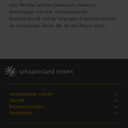
sind. Mit ihren warmen Gewässern, modernen
Einrichtungen und einer atemberaubenden
Küstenlandschaft sind die Vereinigten Arabischen Emirate
ein erstklassiges Ziel für alle, die das Wasser lieben.
Footer
Footer navigation
schauinsland-reisen
Service
Bewerte uns
Reiseinspiration
FAQ
Jobs
Rechtliches
Explorer
Flug und Gepäck
Für Reisebüros
ARB
Kattas-Reisewelt
Kontakt
Nachhaltigkeit