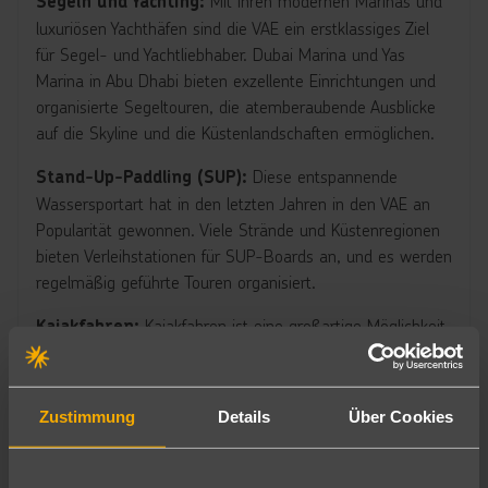
Mit ihren modernen Marinas und
Segeln und Yachting:
luxuriösen Yachthäfen sind die VAE ein erstklassiges Ziel
für Segel- und Yachtliebhaber. Dubai Marina und Yas
Marina in Abu Dhabi bieten exzellente Einrichtungen und
organisierte Segeltouren, die atemberaubende Ausblicke
auf die Skyline und die Küstenlandschaften ermöglichen.
Diese entspannende
Stand-Up-Paddling (SUP):
Wassersportart hat in den letzten Jahren in den VAE an
Popularität gewonnen. Viele Strände und Küstenregionen
bieten Verleihstationen für SUP-Boards an, und es werden
regelmäßig geführte Touren organisiert.
Kajakfahren ist eine großartige Möglichkeit,
Kajakfahren:
die Küsten und Mangrovenwälder der VAE zu erkunden. In
Abu Dhabi bieten die Mangroven National Park und
Eastern Mangroves tolle Gelegenheiten für Kajaktouren,
Zustimmung
Details
Über Cookies
während Dubai Möglichkeiten zum Kajakfahren entlang
der Küste und im Hatta Dam bietet.