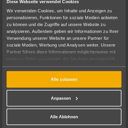
Diese Webseite verwendet Cookies
Diese spannenden
Wakeboarding und Wasserski:
Wassersportarten sind in den VAE sehr beliebt, mit vielen
Wir verwenden Cookies, um Inhalte und Anzeigen zu
spezialisierten Zentren und Schulen, die Ausrüstung und
personalisieren, Funktionen für soziale Medien anbieten
Unterricht anbieten. Dubai und Abu Dhabi sind die
zu können und die Zugriffe auf unsere Website zu
Hauptziele für diese Aktivitäten, mit verschiedenen Seen
analysieren. Außerdem geben wir Informationen zu Ihrer
und Lagunen, die perfekte Bedingungen bieten.
Verwendung unserer Website an unsere Partner für
soziale Medien, Werbung und Analysen weiter. Unsere
Partner führen diese Informationen möglicherweise mit
Besondere Orte für Wassersport in den
weiteren Daten zusammen, die Sie ihnen bereitgestellt
VAE
haben oder die sie im Rahmen Ihrer Nutzung der Dienste
gesammelt haben.
Neben den ikonischen Stränden wie Jumeirah
Dubai:
Alle zulassen
Beach bietet Dubai zahlreiche Wassersportzentren und
Clubs. Palm Jumeirah und Dubai Marina sind bekannte
Hotspots für Yachting und Jetski.
Anpassen
Die Hauptstadt bietet nicht nur
Abu Dhabi:
wunderschöne Strände, sondern auch erstklassige
Alle Ablehnen
Wassersportmöglichkeiten in ihren Mangrovenwäldern und
auf Yas Island, wo man Jetski, Wakeboarding und Segeln