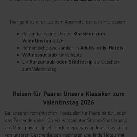
Buche als
Valentinstag-Geschenk Reise-Freuden
.
für deinen Lieblingsmenschen
Hier geht es direkt zu dem Abschnitt, der dich interessiert:
Ob eine spontane
,
Valentinstag-Last-Minute-Reise
Reisen für Paare: Unsere
Klassiker zum
eine entspannte Auszeit am Meer oder eine kurze
2026
Valentinstag
– hier warten passende
Städtereise
Valentinstag-
Romantische Zweisamkeit in
Adults-only-Hotels
auf dich.
Urlaubs-Tipps
für Verliebte
Wellnessurlaub
Ein
als Geschenk
Mach deinem Partner oder deiner Partnerin eine Freude
Kurzurlaub oder Städtetrip
zum Valentinstag
und verschenke ein unvergessliches
Valentinstag-
.
Geschenk: Urlaub mit deinem Lieblingsmenschen
Reisen für Paare: Unsere Klassiker zum
Valentinstag 2026
Bei unseren romantischen Reisezielen für Paare ist für Jeden
das Passende dabei. Ob ein entspannter Strand-Spaziergang
am Meer, privates Insel-Glück oder etwas anderes: Lass dich
von unseren Geschenkideen inspirieren und finde Hotels mit