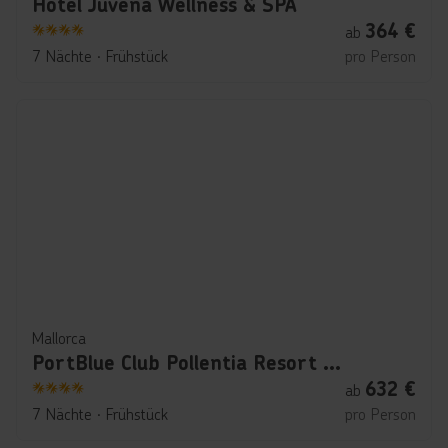
Hotel Juvena Wellness & SPA
364
€
ab
4
7 Nächte
∙
Frühstück
pro Person
Mallorca
PortBlue Club Pollentia Resort & Spa
632
€
ab
4
7 Nächte
∙
Frühstück
pro Person