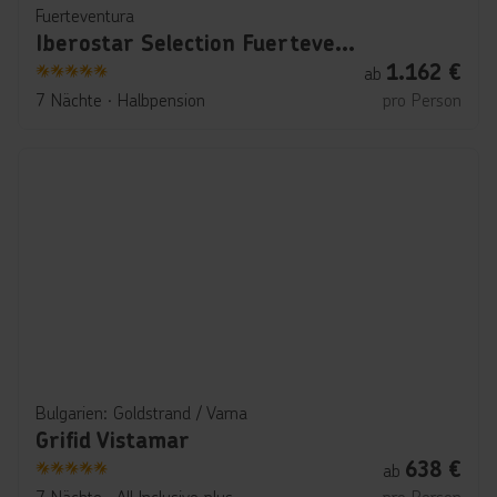
Fuerteventura
Iberostar Selection Fuerteventura Palace
1.162
€
ab
5
7 Nächte
∙
Halbpension
pro Person
Bulgarien: Goldstrand / Varna
Grifid Vistamar
638
€
ab
5
7 Nächte
∙
All Inclusive plus
pro Person