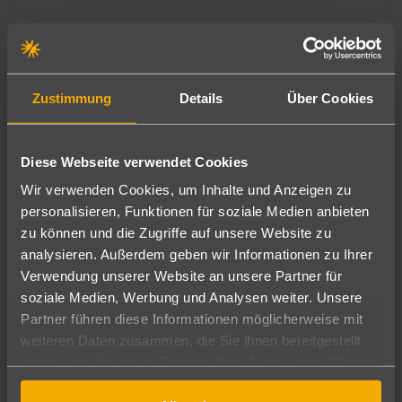
Rhodos
White Dreams Resort
Zustimmung
Details
Über Cookies
760
€
ab
4
7 Nächte
∙
All Inclusive
pro Person
Diese Webseite verwendet Cookies
Wellnessurlaub für Verliebte
Wir verwenden Cookies, um Inhalte und Anzeigen zu
personalisieren, Funktionen für soziale Medien anbieten
Viele Menschen sind zum Jahresbeginn gestresst und
zu können und die Zugriffe auf unsere Website zu
benötigen dringend eine Auszeit mit ihrem Partner oder
analysieren. Außerdem geben wir Informationen zu Ihrer
Partnerin. Grund genug, warum das perfekte Geschenk zum
Verwendung unserer Website an unsere Partner für
Valentinstag 2026 ein Wellness-Urlaub ist. Auf diese Art und
soziale Medien, Werbung und Analysen weiter. Unsere
Weise ist Entspannung für Paare garantiert!
Partner führen diese Informationen möglicherweise mit
weiteren Daten zusammen, die Sie ihnen bereitgestellt
haben oder die sie im Rahmen Ihrer Nutzung der Dienste
gesammelt haben.