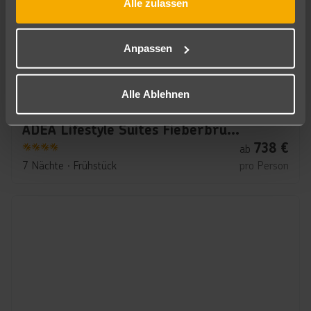
Alle zulassen
Anpassen
Alle Ablehnen
Tirol - Innsbruck, Mittel- und Nordtirol
ADEA Lifestyle Suites Fieberbrunn
738
€
ab
4
7 Nächte
∙
Frühstück
pro Person