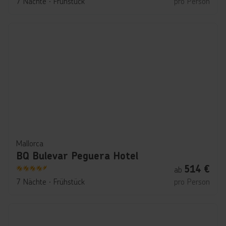
7 Nächte
∙
Frühstück
pro Person
Mallorca
BQ Bulevar Peguera Hotel
514
€
ab
4.5
7 Nächte
∙
Frühstück
pro Person