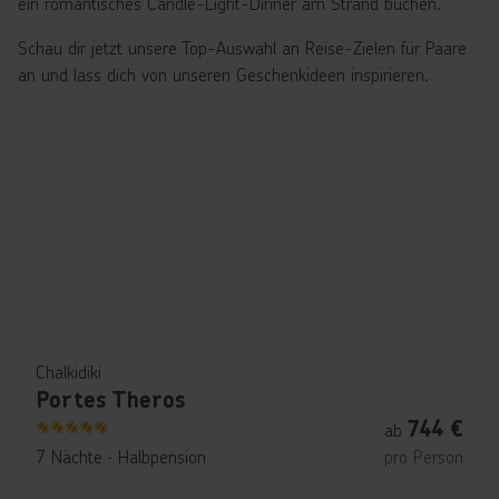
ein romantisches Candle-Light-Dinner am Strand buchen.
Schau dir jetzt unsere Top-Auswahl an Reise-Zielen für Paare
an und lass dich von unseren Geschenkideen inspirieren.
Chalkidiki
Portes Theros
744
€
ab
5
7 Nächte
∙
Halbpension
pro Person