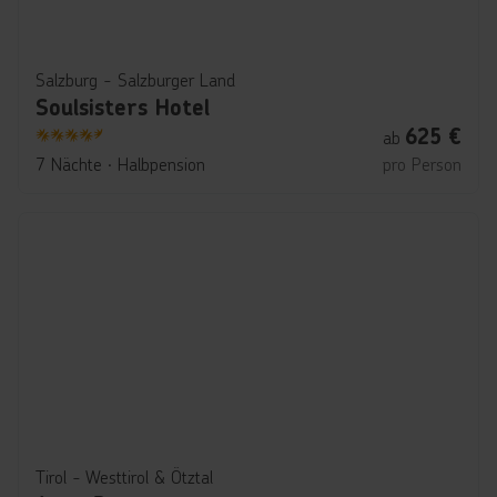
Salzburg - Salzburger Land
Soulsisters Hotel
625
€
ab
4.5
7 Nächte
∙
Halbpension
pro Person
Tirol - Westtirol & Ötztal