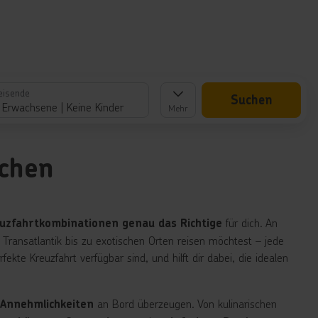
eisende
Suchen
 Erwachsene
Keine Kinder
Mehr
uchen
für dich. An
uzfahrtkombinationen genau das Richtige
ransatlantik bis zu exotischen Orten reisen möchtest – jede
rfekte Kreuzfahrt verfügbar sind, und hilft dir dabei, die idealen
an Bord überzeugen. Von kulinarischen
 Annehmlichkeiten