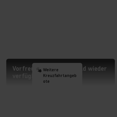
Vorfreude lohnt sich: Bald wieder
Weitere
verfügbar
Kreuzfahrtangeb
ote