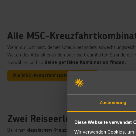
Alle MSC-Kreuzfahrtkombina
Wenn du Lust hast, deinen Urlaub besonders abwechslungsreich z
Weiten des Atlantik erkunden oder die traumhaften Strände der K
auswählen und so
deine perfekte Kombination finden.
Alle MSC-Kreuzfahrtkombinationen
Zustimmung
Zwei Reiseerlebnisse in eine
Diese Webseite verwendet 
Bei einer
verbringst du deine
klassischen Kreuzfahrt
gesamt
Wir verwenden Cookies, um I