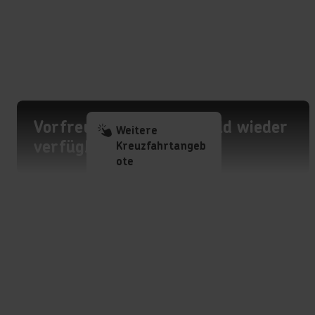
Vorfreude lohnt sich: Bald wieder
Weitere
verfügbar
Kreuzfahrtangeb
ote