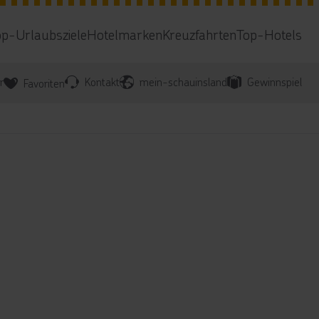
op-Urlaubsziele
Hotelmarken
Kreuzfahrten
Top-Hotels
r
Kontakt
mein-schauinsland
Gewinnspiel
Favoriten