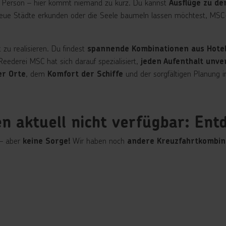
ede Person – hier kommt niemand zu kurz. Du kannst
Ausflüge zu de
eue Städte erkunden oder die Seele baumeln lassen möchtest, MSC-
zu realisieren. Du findest
spannende Kombinationen aus Hotel
Reederei MSC hat sich darauf spezialisiert,
jeden Aufenthalt unver
, dem
und der sorgfältigen Planung i
der Orte
Komfort der Schiffe
 aktuell nicht verfügbar: Entd
 – aber
Wir haben noch
keine Sorge!
andere Kreuzfahrtkombin