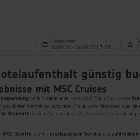
Reisezeitraum
R
08.08.26
–
06.08.27
7-21 Nächte
2
otelaufenthalt günstig b
ebnisse mit MSC Cruises
perfekt miteinander verbindet? Dann sind unsere
Entspannung
Kre
 gewohnten Komfort zu verzichten. Ob du vom Mittelmeer über den T
. Unsere Seite zeigt dir alle Angebote, die für deine pe
iche Momente
, die mit
und
r MSC-Schiffe
erstklassigem Service
zahlreichen