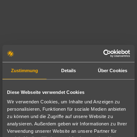
e
n
ö
r
u
g
f
n
e
r
d
n
i
d
o
s
i
d
c
e
e
h
a
r
e
u
n
d
t
Zustimmung
Details
Über Cookies
u
i
h
r
c
e
w
h
n
Diese Webseite verwendet Cookies
e
m
t
n
Wir verwenden Cookies, um Inhalte und Anzeigen zu
i
i
i
personalisieren, Funktionen für soziale Medien anbieten
t
s
g
zu können und die Zugriffe auf unsere Website zu
e
c
e
analysieren. Außerdem geben wir Informationen zu Ihrer
i
h
s
Verwendung unserer Website an unsere Partner für
n
e