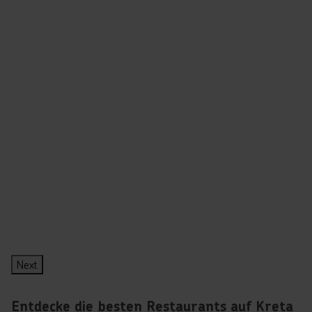
aus
Reis,
Fleisch
und
aromatischen
Gewürzen
gefüllt
sind.
Sie
sind
ein
traditioneller
Bestandteil
jeder
kretischen
Mahlzeit.
Next
Entdecke die besten Restaurants auf Kreta