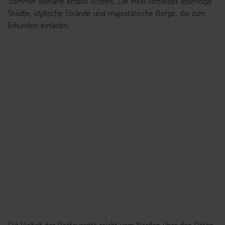
Sommer beinahe endlos scheint. Die Insel verbindet lebendige
Städte, idyllische Strände und majestätische Berge, die zum
Erkunden einladen.
Die Vielfalt der Restaurants reicht vom Norden über den Osten