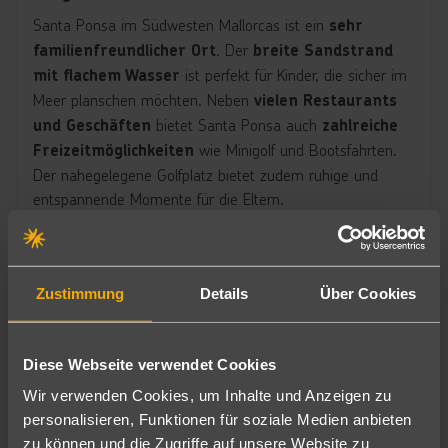
Santa Ponsa im Südwesten Mallorcas ist ein
sehr
. Der
familienfreundlicher Ort
breite Sandstrand
ist perfekt für Kinder, die sicher im
mit flachem Wasser
Meer planschen möchten. Neben
vielen Restaurants
bietet Santa Ponsa auch
und Geschäften
zahlreiche
wie Minigolf und Bootsfahrten.
Freizeitmöglichkeiten
Der nahegelegene Golfplatz bietet zudem ruhige und
entspannende Momente für die Eltern.
Familienhotels
Zustimmung
Details
Über Cookies
in Alcúdia
Diese Webseite verwendet Cookies
Wir verwenden Cookies, um Inhalte und Anzeigen zu
personalisieren, Funktionen für soziale Medien anbieten
zu können und die Zugriffe auf unsere Website zu