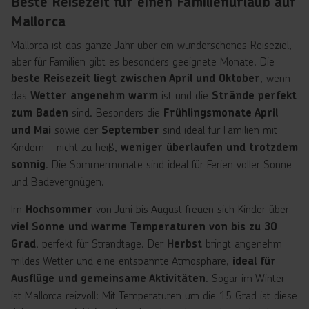
Beste Reisezeit für einen Familienurlaub auf
Mallorca
Mallorca ist das ganze Jahr über ein wunderschönes Reiseziel,
aber für Familien gibt es besonders geeignete Monate. Die
, wenn
beste Reisezeit liegt zwischen April und Oktober
das
ist und die
Wetter angenehm warm
Strände perfekt
sind. Besonders die
zum Baden
Frühlingsmonate April
sowie der
sind ideal für Familien mit
und Mai
September
Kindern – nicht zu heiß,
weniger überlaufen und trotzdem
. Die Sommermonate sind ideal für Ferien voller Sonne
sonnig
und Badevergnügen.
Im
von Juni bis August freuen sich Kinder über
Hochsommer
viel Sonne und warme Temperaturen von bis zu 30
, perfekt für Strandtage. Der
bringt angenehm
Grad
Herbst
mildes Wetter und eine entspannte Atmosphäre,
ideal für
. Sogar im Winter
Ausflüge und gemeinsame Aktivitäten
ist Mallorca reizvoll: Mit Temperaturen um die 15 Grad ist diese