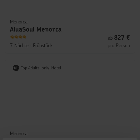
Menorca
AluaSoul Menorca
827
€
ab
4
7 Nächte
∙
Frühstück
pro Person
Top Adults-only-Hotel
Menorca