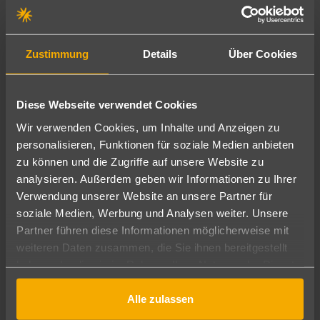
Lago Resort Menorca - Casas del Lago
877
€
ab
4.5
7 Nächte
∙
Frühstück
pro Person
Zustimmung
Details
Über Cookies
Top Adults-only-Hotel
Diese Webseite verwendet Cookies
Wir verwenden Cookies, um Inhalte und Anzeigen zu
personalisieren, Funktionen für soziale Medien anbieten
zu können und die Zugriffe auf unsere Website zu
analysieren. Außerdem geben wir Informationen zu Ihrer
Verwendung unserer Website an unsere Partner für
soziale Medien, Werbung und Analysen weiter. Unsere
Partner führen diese Informationen möglicherweise mit
Menorca
weiteren Daten zusammen, die Sie ihnen bereitgestellt
Playa Santandria
haben oder die sie im Rahmen Ihrer Nutzung der Dienste
833
€
ab
gesammelt haben.
3
7 Nächte
∙
Frühstück
pro Person
Alle zulassen