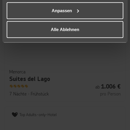
Top Adults-only-Hotel
Anpassen
Alle Ablehnen
Menorca
Suites del Lago
1.006
€
ab
5
7 Nächte
∙
Frühstück
pro Person
Top Adults-only-Hotel