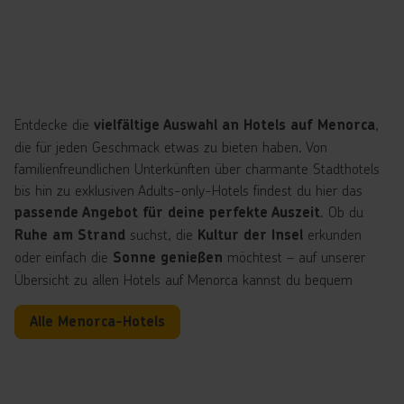
Entdecke die
,
vielfältige Auswahl an Hotels auf Menorca
die für jeden Geschmack etwas zu bieten haben. Von
familienfreundlichen Unterkünften über charmante Stadthotels
bis hin zu exklusiven Adults-only-Hotels findest du hier das
. Ob du
passende Angebot für deine perfekte Auszeit
suchst, die
erkunden
Ruhe am Strand
Kultur der Insel
oder einfach die
möchtest – auf unserer
Sonne genießen
Übersicht zu allen Hotels auf Menorca kannst du bequem
vergleichen und
dein ideales Domizil für entspannte
Alle Menorca-Hotels
.
Urlaubstage auswählen