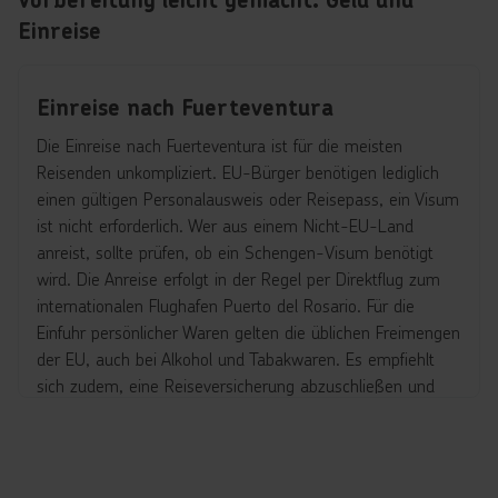
Einreise
Einreise nach Fuerteventura
Die Einreise nach Fuerteventura ist für die meisten
Reisenden unkompliziert. EU-Bürger benötigen lediglich
einen gültigen Personalausweis oder Reisepass, ein Visum
ist nicht erforderlich. Wer aus einem Nicht-EU-Land
anreist, sollte prüfen, ob ein Schengen-Visum benötigt
wird. Die Anreise erfolgt in der Regel per Direktflug zum
internationalen Flughafen Puerto del Rosario. Für die
Einfuhr persönlicher Waren gelten die üblichen Freimengen
der EU, auch bei Alkohol und Tabakwaren. Es empfiehlt
sich zudem, eine Reiseversicherung abzuschließen und
vorab die aktuellen Hinweise zu Impfungen oder
Gesundheitsregelungen zu prüfen. Aktuelle und offizielle
Informationen zur Einreise liefert das Auswärtige Amt, das
vor jeder Reise unbedingt konsultiert werden sollte.