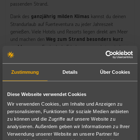
passenden Strand.
Dank des
kannst du deinen
ganzjährig milden Klimas
Strandurlaub auf Fuerteventura zu jeder Jahreszeit
genießen. Viele Hotels und Resorts liegen direkt am Meer
und machen den
Weg zum Strand besonders kurz
Egal, ob du Erholung pur suchst, mit der
und bequem.
Familie verreist oder dich beim Surfen und Kiten austoben
möchtest – auf Fuerteventura findest du die perfekte
Kombination aus
Sonne, Strand und Urlaubsfeeling.
Zustimmung
Details
Über Cookies
Hotels in Strandnähe auf Fuerteventura
Diese Webseite verwendet Cookies
Wir verwenden Cookies, um Inhalte und Anzeigen zu
personalisieren, Funktionen für soziale Medien anbieten
zu können und die Zugriffe auf unsere Website zu
Fuerteventura Partyurlaub
analysieren. Außerdem geben wir Informationen zu Ihrer
Fuerteventura ist nicht nur für
endlose Strände und
Verwendung unserer Website an unsere Partner für
bekannt, sondern auch ein
traumhaftes Wetter