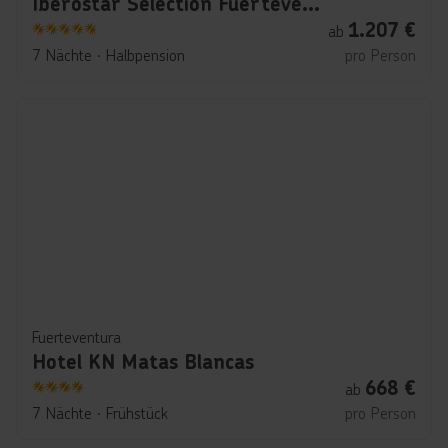
Iberostar Selection Fuerteventura Palace
1.207
€
ab
5
7 Nächte
∙
Halbpension
pro Person
Fuerteventura
Hotel KN Matas Blancas
668
€
ab
4
7 Nächte
∙
Frühstück
pro Person