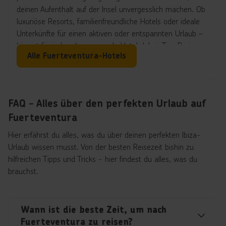
sicher und flexibel bezahlen – egal ob mit Bargeld, Karte
deinen Aufenthalt auf der Insel unvergesslich machen. Ob
oder sogar kontaktlos. So bleibt mehr Zeit, um Sonne,
luxuriöse Resorts, familienfreundliche Hotels oder ideale
Strände und Freizeitaktivitäten auf der Insel zu genießen.
Unterkünfte für einen aktiven oder entspannten Urlaub –
hier ist für jeden das passende Hotel dabei. Top-Preise
Alle Fuerteventura-Hotels
inklusive!
FAQ - Alles über den perfekten Urlaub auf
Fuerteventura
Hier erfährst du alles, was du über deinen perfekten Ibiza-
Urlaub wissen musst. Von der besten Reisezeit bishin zu
hilfreichen Tipps und Tricks - hier findest du alles, was du
brauchst.
Wann ist die beste Zeit, um nach
Fuerteventura zu reisen?