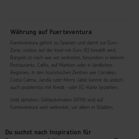
Währung auf Fuerteventura
Fuerteventura gehört zu Spanien und damit zur Euro-
Zone, sodass auf der Insel mit Euro (€) bezahlt wird.
Bargeld ist nach wie vor verbreitet, besonders in kleinen
Restaurants, Cafés, auf Märkten oder in ländlichen
Regionen. In den touristischen Zentren wie Corralejo,
Costa Calma, Jandía oder Morro Jable kannst du jedoch
auch problemlos mit Kredit- oder EC-Karte bezahlen.
Geld abheben: Geldautomaten (ATM) sind auf
Fuerteventura weit verbreitet, vor allem in Städten,
Ferienorten und Einkaufszentren. Internationale
Kreditkarten wie Visa und Mastercard werden fast überall
akzeptiert, während American Express weniger verbreitet
Du suchst nach Inspiration für
ist. Beim Abheben solltest du auf mögliche Gebühren