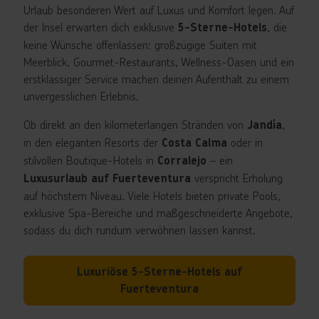
Urlaub besonderen Wert auf Luxus und Komfort legen. Auf
der Insel erwarten dich exklusive
, die
5-Sterne-Hotels
keine Wünsche offenlassen: großzügige Suiten mit
Meerblick, Gourmet-Restaurants, Wellness-Oasen und ein
erstklassiger Service machen deinen Aufenthalt zu einem
unvergesslichen Erlebnis.
Ob direkt an den kilometerlangen Stränden von
,
Jandía
in den eleganten Resorts der
oder in
Costa Calma
stilvollen Boutique-Hotels in
– ein
Corralejo
verspricht Erholung
Luxusurlaub auf Fuerteventura
auf höchstem Niveau. Viele Hotels bieten private Pools,
exklusive Spa-Bereiche und maßgeschneiderte Angebote,
sodass du dich rundum verwöhnen lassen kannst.
Luxuriöse 5-Sterne-Hotels auf
Fuerteventura