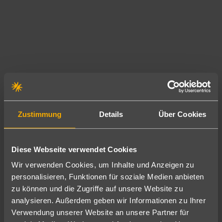
n
n
e
e
s
t
d
s
e
i
r
c
v
h
i
d
e
u
Zustimmung
Details
Über Cookies
l
r
s
c
e
h
Diese Webseite verwendet Cookies
i
e
t
i
Wir verwenden Cookies, um Inhalte und Anzeigen zu
i
n
personalisieren, Funktionen für soziale Medien anbieten
g
g
zu können und die Zugriffe auf unsere Website zu
s
a
analysieren. Außerdem geben wir Informationen zu Ihrer
t
Verwendung unserer Website an unsere Partner für
n