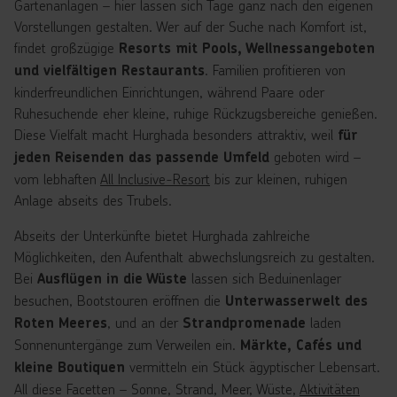
Gartenanlagen – hier lassen sich Tage ganz nach den eigenen
Vorstellungen gestalten. Wer auf der Suche nach Komfort ist,
findet großzügige
Resorts mit Pools, Wellnessangeboten
. Familien profitieren von
und vielfältigen Restaurants
kinderfreundlichen Einrichtungen, während Paare oder
Ruhesuchende eher kleine, ruhige Rückzugsbereiche genießen.
Diese Vielfalt macht Hurghada besonders attraktiv, weil
für
geboten wird –
jeden Reisenden das passende Umfeld
vom lebhaften
All Inclusive-Resort
bis zur kleinen, ruhigen
Anlage abseits des Trubels.
Abseits der Unterkünfte bietet Hurghada zahlreiche
Möglichkeiten, den Aufenthalt abwechslungsreich zu gestalten.
Bei
lassen sich Beduinenlager
Ausflügen in die Wüste
besuchen, Bootstouren eröffnen die
Unterwasserwelt des
, und an der
laden
Roten Meeres
Strandpromenade
Sonnenuntergänge zum Verweilen ein.
Märkte, Cafés und
vermitteln ein Stück ägyptischer Lebensart.
kleine Boutiquen
All diese Facetten – Sonne, Strand, Meer, Wüste,
Aktivitäten