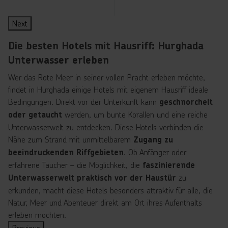
7 Nächte
pro Person
7 Nächte
pro Person
7 Nächte
pro Person
7 Nächte
pro Person
7 Nächte
pro Person
7 Nächte
pro Person
7 Nächte
pro Person
7 Nächte
pro Person
7 Nächte
pro Person
7 Nächte
pro Person
7 Nächte
pro Person
7 Nächte
pro Person
7 Nächte
pro Person
7 Nächte
pro Person
7 Nächte
pro Person
7 Nächte
pro Person
∙
∙
∙
∙
∙
∙
∙
∙
∙
∙
∙
∙
∙
∙
∙
∙
All Inclusive
All Inclusive
All Inclusive
All Inclusive
All Inclusive
All Inclusive
All Inclusive plus
All Inclusive
All Inclusive
All Inclusive
All Inclusive
All Inclusive
All Inclusive
All Inclusive
All Inclusive
All Inclusive
Next
Die besten Hotels mit Hausriff: Hurghada
Unterwasser erleben
Wer das Rote Meer in seiner vollen Pracht erleben möchte,
findet in Hurghada einige Hotels mit eigenem Hausriff ideale
Bedingungen. Direkt vor der Unterkunft kann
geschnorchelt
werden, um bunte Korallen und eine reiche
oder getaucht
Unterwasserwelt zu entdecken. Diese Hotels verbinden die
Nähe zum Strand mit unmittelbarem
Zugang zu
. Ob Anfänger oder
beeindruckenden Riffgebieten
erfahrene Taucher – die Möglichkeit, die
faszinierende
zu
Unterwasserwelt praktisch vor der Haustür
erkunden, macht diese Hotels besonders attraktiv für alle, die
Natur, Meer und Abenteuer direkt am Ort ihres Aufenthalts
erleben möchten.
Previous