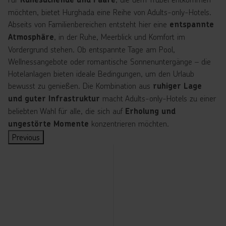
möchten, bietet Hurghada eine Reihe von Adults-only-Hotels.
Abseits von Familienbereichen entsteht hier eine
entspannte
, in der Ruhe, Meerblick und Komfort im
Atmosphäre
Vordergrund stehen. Ob entspannte Tage am Pool,
Wellnessangebote oder romantische Sonnenuntergänge – die
Hotelanlagen bieten ideale Bedingungen, um den Urlaub
bewusst zu genießen. Die Kombination aus
ruhiger Lage
macht Adults-only-Hotels zu einer
und guter Infrastruktur
beliebten Wahl für alle, die sich auf
Erholung und
konzentrieren möchten.
ungestörte Momente
Previous
T
T
T
T
T
T
T
T
T
T
T
T
T
T
T
T
o
o
o
o
o
o
o
o
o
o
o
o
o
o
o
o
p
p
p
p
p
p
p
p
p
p
p
p
p
p
p
p
A
A
A
A
A
A
A
A
A
A
A
A
A
A
A
A
d
d
d
d
d
d
d
d
d
d
d
d
d
d
d
d
u
u
u
u
u
u
u
u
u
u
u
u
u
u
u
u
lt
lt
lt
lt
lt
lt
lt
lt
lt
lt
lt
lt
lt
lt
lt
lt
s
s
s
s
s
s
s
s
s
s
s
s
s
s
s
s