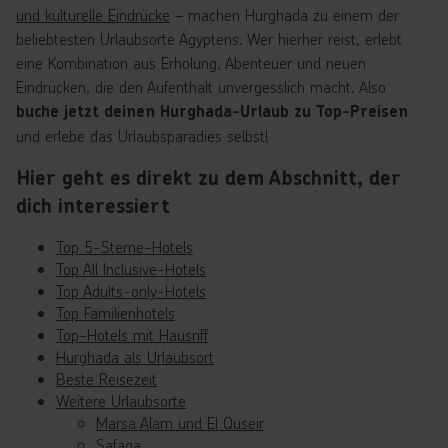
und kulturelle Eindrücke
– machen Hurghada zu einem der
beliebtesten Urlaubsorte Ägyptens. Wer hierher reist, erlebt
eine Kombination aus Erholung, Abenteuer und neuen
Eindrücken, die den Aufenthalt unvergesslich macht. Also
buche jetzt deinen Hurghada-Urlaub zu Top-Preisen
und erlebe das Urlaubsparadies selbst!
Hier geht es direkt zu dem Abschnitt, der
dich interessiert
Top 5-Sterne-Hotels
Top All Inclusive-Hotels
Top Adults-only-Hotels
Top Familienhotels
Top-Hotels mit Hausriff
Hurghada als Urlaubsort
Beste Reisezeit
Weitere Urlaubsorte
Marsa Alam und El Quseir
Safaga