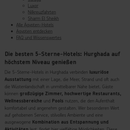
Luxor
Nilkreuzfahrten
Sharm El Sheikh
Alle Ägypten-Hotels
Ägypten entdecken
FAQ und Wissenswertes
Die besten 5-Sterne-Hotels: Hurghada auf
höchstem Niveau genießen
Die 5-Sterne-Hotels in Hurghada verbinden
luxuriöse
mit einer Lage, die Meer, Strand und oft auch
Ausstattung
die Wüstenlandschaft in unmittelbarer Nähe bietet. Gäste
können
großzügige Zimmer, hochwertige Restaurants,
und
nutzen, die den Aufenthalt
Wellnessbereiche
Pools
komfortabel und angenehm gestalten. Wer besonderen Wert
auf gehobenen Service, stilvolles Ambiente und eine
ausgewogene
Kombination aus Entspannung und
legt, findet hier vielfältige Möglichkeiten. Diese
Aktivitäten