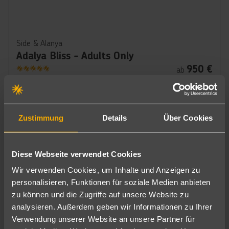
Side & Alanya
Adalya Bliss - Adults Only
950
€
ab
5
7 Nächte
∙
All Inclusive plus
pro Person
Zustimmung
Details
Über Cookies
Top Adults-only-Hotel
Diese Webseite verwendet Cookies
Wir verwenden Cookies, um Inhalte und Anzeigen zu
personalisieren, Funktionen für soziale Medien anbieten
zu können und die Zugriffe auf unsere Website zu
analysieren. Außerdem geben wir Informationen zu Ihrer
Verwendung unserer Website an unsere Partner für
Antalya & Belek