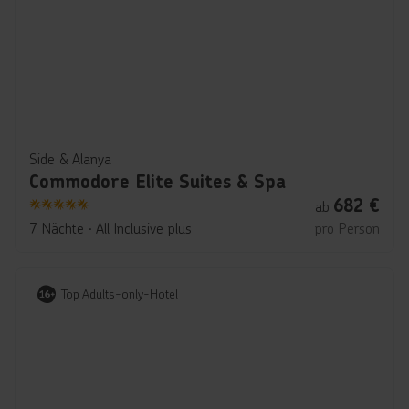
Side & Alanya
Commodore Elite Suites & Spa
682
€
ab
5
7 Nächte
∙
All Inclusive plus
pro Person
Top Adults-only-Hotel