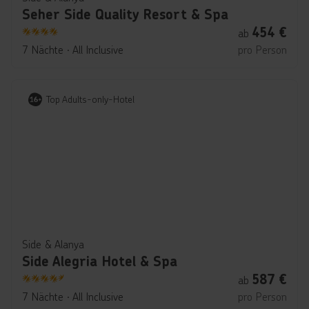
Seher Side Quality Resort & Spa
454
€
ab
4
7 Nächte
∙
All Inclusive
pro Person
Top Adults-only-Hotel
Side & Alanya
Side Alegria Hotel & Spa
587
€
ab
4.5
7 Nächte
∙
All Inclusive
pro Person