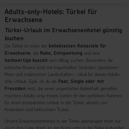
Adults-only-Hotels: Türkei für
Erwachsene
Türkei-Urlaub im Erwachsenenhotel günstig
buchen
Die Türkei ist eines der
beliebtesten Reiseziele für
, die
und eine
Erwachsene
Ruhe, Entspannung
vom Alltag suchen. Besonders die
hochwertige Auszeit
türkische Riviera lockt mit traumhaften Stränden, glasklarem
Meer und malerischen Landschaften – ideal für deinen Adults-
only-Urlaub. Egal, ob du als
Paar, Single oder mit
reist, die einen ungestörten Aufenthalt genießen
Freunden
möchten: Adults-only-Hotels bieten dir den perfekten Rahmen
für einen entspannten Urlaub in der Türkei, abseits von
Kinderlärm und hektischem Trubel.
Unsere Erwachsenenhotels in der Türkei überzeugen nicht nur
durch ihre Lage direkt an der Küste oder in der Nähe kultureller