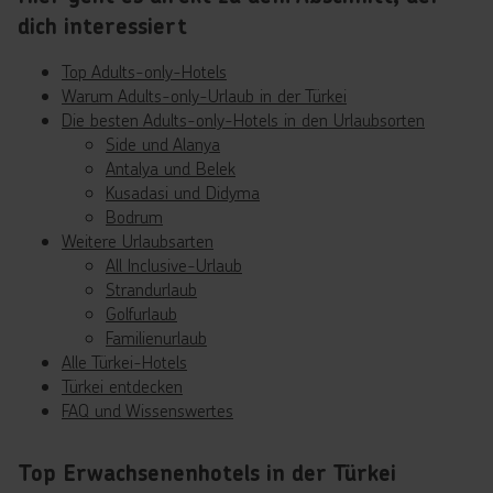
dich interessiert
Top Adults-only-Hotels
Warum Adults-only-Urlaub in der Türkei
Die besten Adults-only-Hotels in den Urlaubsorten
Side und Alanya
Antalya und Belek
Kusadasi und Didyma
Bodrum
Weitere Urlaubsarten
All Inclusive-Urlaub
Strandurlaub
Golfurlaub
Familienurlaub
Alle Türkei-Hotels
Türkei entdecken
FAQ und Wissenswertes
Top Erwachsenenhotels in der Türkei