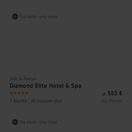
Top Adults-only-Hotel
Side & Alanya
Diamond Elite Hotel & Spa
553
€
ab
5
7 Nächte
∙
All Inclusive plus
pro Person
Top Adults-only-Hotel