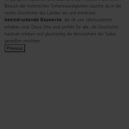
Besuch der historischen Sehenswürdigkeiten tauchst du in die
reiche Geschichte des Landes ein und entdeckst
, die oft seit Jahrhunderten
beeindruckende Bauwerke
erhalten sind. Diese Orte sind perfekt für alle, die Geschichte
hautnah erleben und gleichzeitig die Atmosphäre der Türkei
genießen möchten.
Previous
Hagia
Blaue
Süleymaniye-
Topkapi-
Ephesos
Apollon-
Antike
Sophia
Moschee
Moschee
Palast
Tempel
Stadt
E
Miletos
D
D
D
D
D
p
i
i
i
e
e
M
h
e
e
e
r
r
i
e
H
B
S
T
A
l
s
a
l
ü
o
p
e
o
g
a
l
p
o
t
s
i
u
e
k
l
o
i
a
e
y
a
l
s
s
S
M
m
p
o
t
w