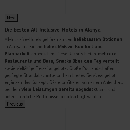
4.5
5
4
4.5
5
5
5
5
5
7 Nächte
pro Person
7 Nächte
7 Nächte
pro Person
7 Nächte
pro Person
7 Nächte
pro Person
7 Nächte
pro Person
7 Nächte
pro Person
7 Nächte
pro Person
7 Nächte
pro Person
pro Person
Al
Al
Al
Al
Al
Al
Al
Al
Al
∙
∙
∙
∙
∙
∙
∙
∙
∙
All Inclusive
All Inclusive plus
All Inclusive
All Inclusive plus
All Inclusive
All Inclusive plus
All Inclusive plus
All Inclusive plus
All Inclusive plus
a
a
a
a
a
a
a
a
a
n
n
n
n
n
n
n
n
n
Next
y
y
y
y
y
y
y
y
y
a
a
a
a
a
a
a
a
a
Die besten All-Inclusive-Hotels in Alanya
All-Inclusive-Hotels gehören zu den
beliebtesten Optionen
in Alanya, da sie ein
hohes Maß an Komfort und
ermöglichen. Diese Resorts bieten
Planbarkeit
mehrere
Restaurants und Bars, Snacks über den Tag verteilt
sowie vielfältige Freizeitangebote. Große Poollandschaften,
gepflegte Strandabschnitte und ein breites Serviceangebot
ergänzen das Konzept. Gäste profitieren von einem Aufenthalt,
bei dem
sind und
viele Leistungen bereits abgedeckt
unterschiedliche Bedürfnisse berücksichtigt werden.
Previous
T
T
T
T
T
T
T
T
T
T
o
o
o
o
o
o
o
o
o
o
p
p
p
p
p
p
p
p
p
p