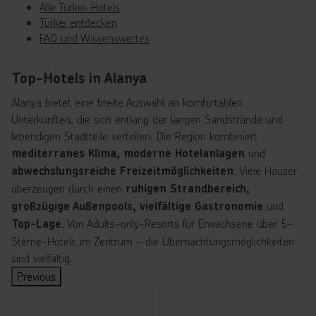
Alle Türkei-Hotels
Türkei entdecken
FAQ und Wissenswertes
Top-Hotels in Alanya
Alanya bietet eine breite Auswahl an komfortablen
Unterkünften, die sich entlang der langen Sandstrände und
lebendigen Stadtteile verteilen. Die Region kombiniert
und
mediterranes Klima, moderne Hotelanlagen
. Viele Häuser
abwechslungsreiche Freizeitmöglichkeiten
überzeugen durch einen
ruhigen Strandbereich,
und
großzügige Außenpools, vielfältige Gastronomie
. Von Adults-only-Resorts für Erwachsene über 5-
Top-Lage
Sterne-Hotels im Zentrum – die Übernachtungsmöglichkeiten
sind vielfältig.
Previous
T
T
T
T
T
T
T
T
T
T
T
T
T
T
T
T
T
T
T
T
T
T
T
T
T
T