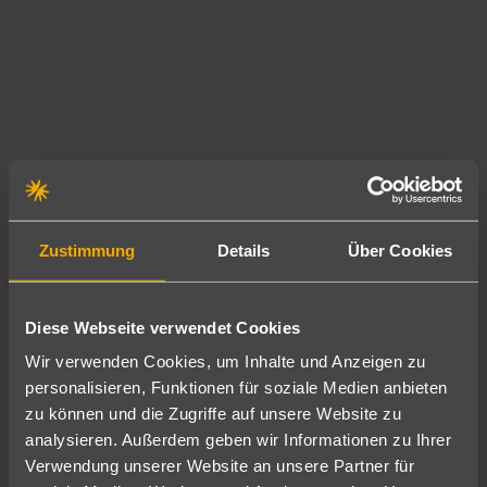
r
r
u
a
n
n
d
d
m
v
i
e
l
r
d
g
e
n
W
Zustimmung
Details
Über Cookies
ü
i
g
n
e
t
Diese Webseite verwendet Cookies
n
e
Wir verwenden Cookies, um Inhalte und Anzeigen zu
.
r
personalisieren, Funktionen für soziale Medien anbieten
E
m
zu können und die Zugriffe auf unsere Website zu
i
a
analysieren. Außerdem geben wir Informationen zu Ihrer
n
c
Verwendung unserer Website an unsere Partner für
H
h