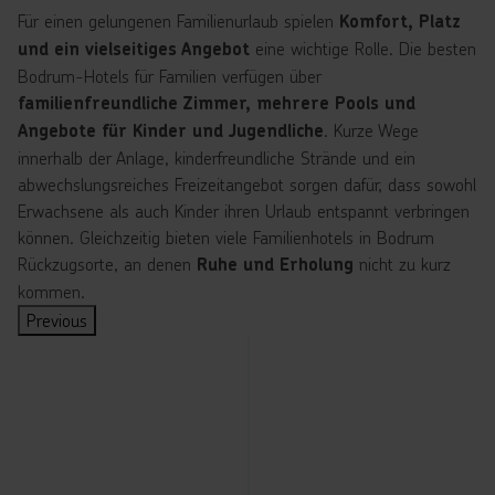
Für einen gelungenen Familienurlaub spielen
Komfort, Platz
eine wichtige Rolle. Die besten
und ein vielseitiges Angebot
Bodrum-Hotels für Familien verfügen über
familienfreundliche Zimmer, mehrere Pools und
. Kurze Wege
Angebote für Kinder und Jugendliche
innerhalb der Anlage, kinderfreundliche Strände und ein
abwechslungsreiches Freizeitangebot sorgen dafür, dass sowohl
Erwachsene als auch Kinder ihren Urlaub entspannt verbringen
können. Gleichzeitig bieten viele Familienhotels in Bodrum
Rückzugsorte, an denen
nicht zu kurz
Ruhe und Erholung
kommen.
Previous
T
I
T
T
T
o
n
o
o
o
p
d
p
p
p
-
ir
-
-
-
F
e
F
F
F
a
k
a
a
a
m
t
m
m
m