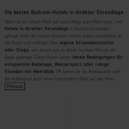
t
t
t
t
e
e
e
e
Die besten Bodrum-Hotels in direkter Strandlage
l
l
l
l
Wenn du im Urlaub Wert auf kurze Wege zum Meer legst, sind
in Bodrum besonders
Hotels in direkter Strandlage
gefragt. Viele der besten Bodrum-Hotels liegen unmittelbar an
der Küste und verfügen über
eigene Strandabschnitte
, von denen aus du direkt ins klare Wasser der
oder Stege
Ägäis gelangst. Diese Hotels bieten
ideale Bedingungen für
entspannte Badetage, Wassersport oder ruhige
. Oft bieten dir die Restaurants oder
Stunden mit Meerblick
der Außenpool auch einen traumhaften Blick auf das Meer.
Previous
I
I
I
I
I
I
I
I
I
I
I
I
n
n
n
n
n
n
n
n
n
n
n
n
d
d
d
d
d
d
d
d
d
d
d
d
ir
ir
ir
ir
ir
ir
ir
ir
ir
ir
ir
ir
e
e
e
e
e
e
e
e
e
e
e
e
k
k
k
k
k
k
k
k
k
k
k
k