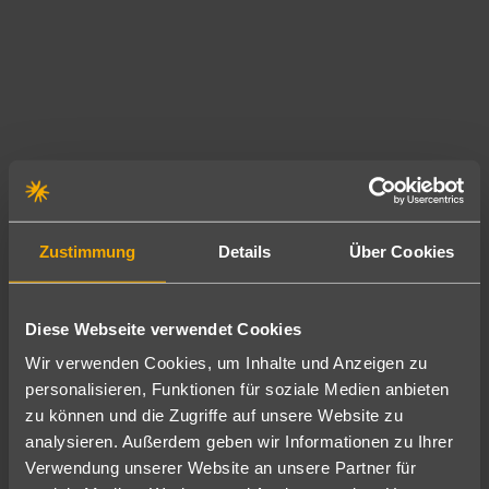
i
e
k
n
n
i
B
n
s
o
d
c
d
i
h
r
e
e
u
T
n
m
e
a
Ä
m
u
p
g
Zustimmung
Details
Über Cookies
f
e
ä
s
r
i
e
a
s
Diese Webseite verwendet Cookies
i
t
u
Wir verwenden Cookies, um Inhalte und Anzeigen zu
n
u
n
personalisieren, Funktionen für soziale Medien anbieten
e
r
d
zu können und die Zugriffe auf unsere Website zu
K
e
v
analysieren. Außerdem geben wir Informationen zu Ihrer
o
n
e
Verwendung unserer Website an unsere Partner für
s
a
r