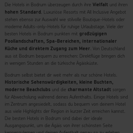
Die Hotels in Bodrum überzeugen durch ihre
und ihren
Vielfalt
. Luxuriöse Resorts mit All Inclusive Angebot
hohen Standard
stehen ebenso zur Auswahl wie stilvolle Boutique-Hotels oder
moderne Adults-only-Hotels für ruhige Urlaubstage. Viele der
besten Hotels in Bodrum punkten mit
großzügigen
Poollandschaften, Spa-Bereichen, internationaler
. Von Deutschland
Küche und direktem Zugang zum Meer
aus ist Bodrum bequem zu erreichen: Direktflüge bringen dich
in wenigen Stunden an die türkische Ägäisküste.
Bodrum selbst bietet dir weit mehr als nur schöne Hotels.
Historische Sehenswürdigkeiten, kleine Buchten,
und die
sorgen
moderne Beachclubs
charmante Altstadt
für Abwechslung während deines Aufenthalts. Einige Hotels sind
im Zentrum angesiedelt, sodass du bequem von deinem Hotel
aus viele Highlights der Region in kurzer Zeit erreichen kannst.
Die besten Hotels in Bodrum sind dabei der ideale
Ausgangspunkt, um die Ägäis von ihrer schönsten Seite
kennenzulernen und deinen Aufenthalt genau so zu erleben,