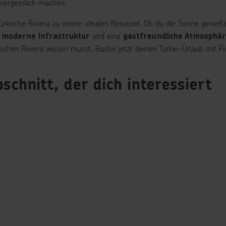
nvergesslich machen.
ürkische Riviera zu einem idealen Reiseziel. Ob du die Sonne genieß
und eine
 moderne Infrastruktur
gastfreundliche Atmosphä
kischen Riviera wissen musst. Buche jetzt deinen Türkei-Urlaub mit F
schnitt, der dich interessiert