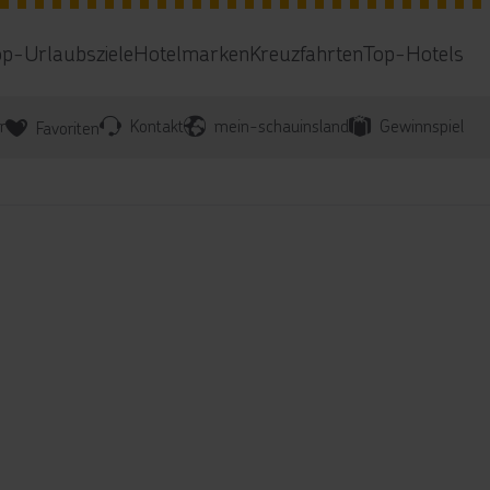
op-Urlaubsziele
Hotelmarken
Kreuzfahrten
Top-Hotels
r
Kontakt
mein-schauinsland
Gewinnspiel
Favoriten