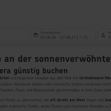
Reisezeitraum
R
09.08.26
–
07.08.27
7-21 Nächte
2
ub an der sonnenverwöhnt
iera günstig buchen
und begeistert Urlauber aus aller Welt mit
ürkei
türkisblauem Me
utdoor-Abenteuer erleben oder historische Stätten entdecken möchte
ie Familien, Paare und Alleinreisende gleichermaßen in ihren Bann zieh
igen Hotels zu übernachten, die
liegen und
oft direkt am Meer
lux
g laden malerische Städte, antike Ruinen und charmante Altstädte zu