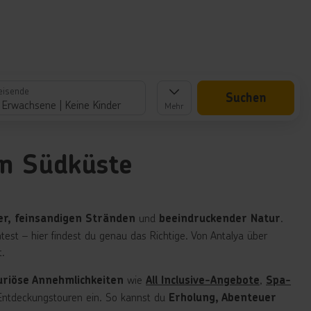
eisende
Suchen
 Erwachsene
Keine Kinder
Mehr
en Südküste
und
.
er, feinsandigen Stränden
beeindruckender Natur
st – hier findest du genau das Richtige. Von Antalya über
t.
wie
,
uriöse Annehmlichkeiten
All Inclusive-Angebote
Spa-
 Entdeckungstouren ein. So kannst du
Erholung, Abenteuer